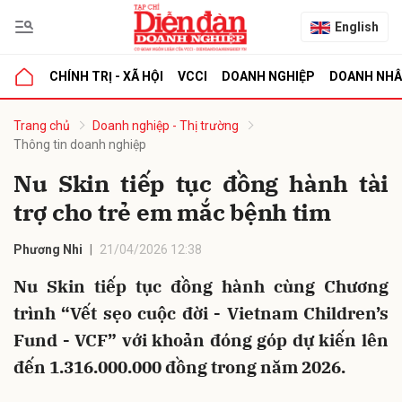
English
CHÍNH TRỊ - XÃ HỘI
VCCI
DOANH NGHIỆP
DOANH NH
bình luận
Trang chủ
Doanh nghiệp - Thị trường
Thông tin doanh nghiệp
Nu Skin tiếp tục đồng hành tài
trợ cho trẻ em mắc bệnh tim
Phương Nhi
21/04/2026 12:38
Nu Skin tiếp tục đồng hành cùng Chương
Hủy
G
trình “Vết sẹo cuộc đời - Vietnam Children’s
Fund - VCF” với khoản đóng góp dự kiến lên
đến 1.316.000.000 đồng trong năm 2026.