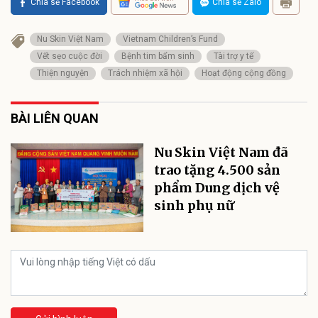
Chia sẻ Facebook
Chia sẻ Zalo
Nu Skin Việt Nam
Vietnam Children’s Fund
Vết sẹo cuộc đời
Bệnh tim bẩm sinh
Tài trợ y tế
Thiện nguyện
Trách nhiệm xã hội
Hoạt động cộng đồng
BÀI LIÊN QUAN
Nu Skin Việt Nam đã
trao tặng 4.500 sản
phẩm Dung dịch vệ
sinh phụ nữ