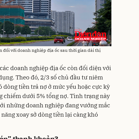
n đối với doanh nghiệp địa ốc sau thời gian dài thị
 các doanh nghiệp địa ốc còn đối diện với
n dụng. Theo đó, 2/3 số chủ đầu tư niêm
ó dòng tiền trả nợ ở mức yếu hoặc cực kỳ
ng chiếm dưới 5% tổng nợ. Tình trạng này
 với những doanh nghiệp đang vướng mắc
 năng xoay sở dòng tiền lại càng khó
toán” thanh khoản?