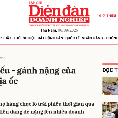
GIỚI THIỆU
bình luận
Thứ Năm,
06/08/2026
P LUẬT
KHỞI NGHIỆP
BẤT ĐỘNG SẢN
QUỐC TẾ
NGÂN HÀNG - CHỨN
ường
hiếu - gánh nặng của
ĐỌC T
ịa ốc
Hủy
G
nợ hàng chục lô trái phiếu thời gian qua
 tiền đang đè nặng lên nhiều doanh