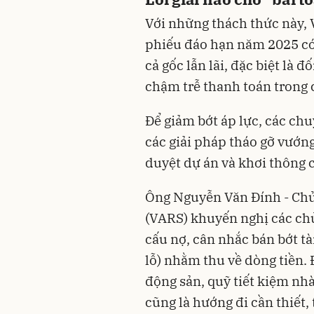
Với những thách thức này, 
phiếu đáo hạn năm 2025 có
cả gốc lẫn lãi, đặc biệt là 
chậm trễ thanh toán trong c
Để giảm bớt áp lực, các ch
các giải pháp tháo gỡ vướn
duyệt dự án và khơi thông 
Ông Nguyễn Văn Đính - Chủ 
(VARS) khuyến nghị các chủ
cấu nợ, cân nhắc bán bớt t
lỗ) nhằm thu về dòng tiền. 
động sản, quỹ tiết kiệm nh
cũng là hướng đi cần thiết,