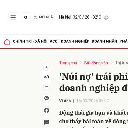
Hà Nội
32°C
/ 26 - 32°C
MỚI NHẤT
Gửi 
CHÍNH TRỊ - XÃ HỘI
VCCI
DOANH NGHIỆP
DOANH NHÂN
PHÁ
Trang chủ
Bất động sản
Thị tr
'Núi nợ' trái p
doanh nghiệp đ
Vi Anh
15/03/2025 05:07
Động thái gia hạn và khất 
cho thấy bài toán về dòng