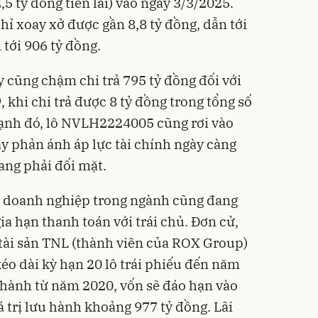
,5 tỷ đồng tiền lãi) vào ngày 3/3/2025.
ỉ xoay xở được gần 8,8 tỷ đồng, dẫn tới
tới 906 tỷ đồng.
 cũng chậm chi trả 795 tỷ đồng đối với
khi chi trả được 8 tỷ đồng trong tổng số
cạnh đó, lô NVLH2224005 cũng rơi vào
ày phản ánh áp lực tài chính ngày càng
ang phải đối mặt.
 doanh nghiệp trong ngành cũng đang
a hạn thanh toán với trái chủ. Đơn cử,
 tài sản TNL (thành viên của ROX Group)
éo dài kỳ hạn 20 lô trái phiếu đến năm
 hành từ năm 2020, vốn sẽ đáo hạn vào
iá trị lưu hành khoảng 977 tỷ đồng. Lãi