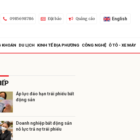
English
0985698786
Đặt báo
Quảng cáo
G KHOÁN
DU LỊCH
KINH TẾ ĐỊA PHƯƠNG
CÔNG NGHỆ
Ô TÔ - XE MÁY
IẾP
Áp lực đáo hạn trái phiếu bất
động sản
ửi
Doanh nghiệp bất động sản
nỗ lực trả nợ trái phiếu