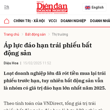
English
CHÍNH TRỊ - XÃ HỘI
VCCI
DOANH NGHIỆP
DOANH NH
bình luận
Trang chủ
Bất động sản
Thị trường
Áp lực đáo hạn trái phiếu bất
động sản
Diệu Hoa
15/02/2025 11:52
Loạt doanh nghiệp lớn đã rót tiền mua lại trái
phiếu trước hạn, tuy nhiên bất động sản vẫn
Hủy
G
là nhóm có giá trị đáo hạn lớn nhất năm 2025.
Theo tính toán của VNDirect, tổng giá trị trái