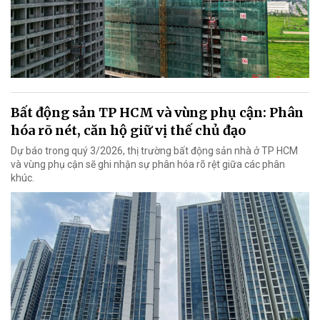
Bất động sản TP HCM và vùng phụ cận: Phân
hóa rõ nét, căn hộ giữ vị thế chủ đạo
Dự báo trong quý 3/2026, thị trường bất động sản nhà ở TP HCM
và vùng phụ cận sẽ ghi nhận sự phân hóa rõ rệt giữa các phân
khúc.