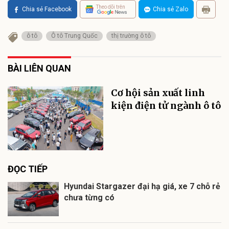
Theo dõi trên
Chia sẻ Facebook
Chia sẻ Zalo
ô tô
Ô tô Trung Quốc
thị trường ô tô
BÀI LIÊN QUAN
Cơ hội sản xuất linh
kiện điện tử ngành ô tô
ĐỌC TIẾP
Hyundai Stargazer đại hạ giá, xe 7 chỗ rẻ
chưa từng có