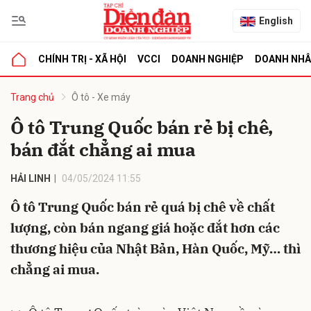
English
CHÍNH TRỊ - XÃ HỘI
VCCI
DOANH NGHIỆP
DOANH NH
bình luận
Trang chủ
Ô tô - Xe máy
Ô tô Trung Quốc bán rẻ bị chê,
bán đắt chẳng ai mua
HẢI LINH
04/05/2024 11:55
Ô tô Trung Quốc bán rẻ quá bị chê về chất
lượng, còn bán ngang giá hoặc đắt hơn các
Hủy
G
thương hiệu của Nhật Bản, Hàn Quốc, Mỹ… thì
chẳng ai mua.