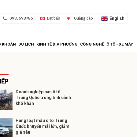
English
0985698786
Đặt báo
Quảng cáo
G KHOÁN
DU LỊCH
KINH TẾ ĐỊA PHƯƠNG
CÔNG NGHỆ
Ô TÔ - XE MÁY
IẾP
Doanh nghiệp bán ô tô
Trung Quốc trong tình cảnh
ửi
khó khăn
Hàng loạt mẫu ô tô Trung
Quốc khuyến mãi lớn, giảm
giá sâu