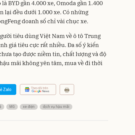
o là BYD gần 4.000 xe, Omoda gần 1.400
n lại đều dưới 1.000 xe. Có những
ngFeng doanh số chỉ vài chục xe.
người tiêu dùng Việt Nam về ô tô Trung
nh giá tiêu cực rất nhiều. Đa số ý kiến
chưa tạo được niềm tin, chất lượng và độ
ụ hậu mãi không yên tâm, mua về đi thời
Theo dõi trên
ẻ Zalo
á
MG
xe điện
dịch vụ hậu mãi