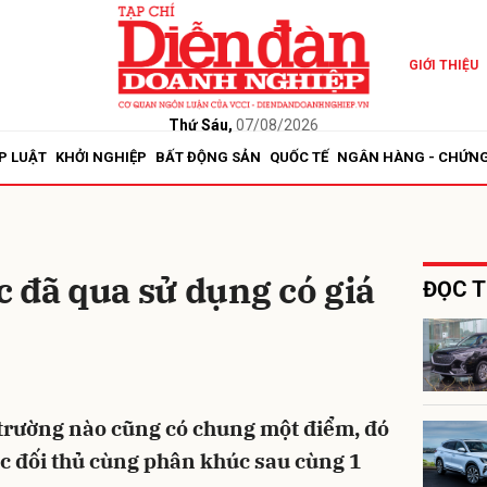
GIỚI THIỆU
bình luận
Thứ Sáu,
07/08/2026
P LUẬT
KHỞI NGHIỆP
BẤT ĐỘNG SẢN
QUỐC TẾ
NGÂN HÀNG - CHỨN
 đã qua sử dụng có giá
ĐỌC T
Hủy
G
 trường nào cũng có chung một điểm, đó
ác đối thủ cùng phân khúc sau cùng 1