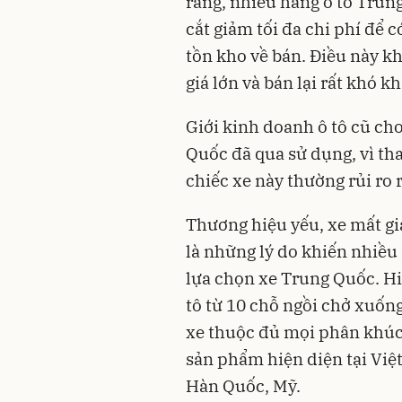
rằng, nhiều hãng ô tô Trung
cắt giảm tối đa chi phí để c
tồn kho về bán. Điều này k
giá lớn và bán lại rất khó k
Giới kinh doanh ô tô cũ cho
Quốc đã qua sử dụng, vì th
chiếc xe này thường rủi ro r
Thương hiệu yếu, xe mất giá 
là những lý do khiến nhiều
lựa chọn xe Trung Quốc. H
tô từ 10 chỗ ngồi chở xuốn
xe thuộc đủ mọi phân khúc
sản phẩm hiện diện tại Việt
Hàn Quốc, Mỹ.