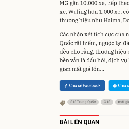
MG gần 10.000 xe, tiếp the
xe, Wuling hơn 1.000 xe, cò
thương hiệu như Haima, Do
Các nhận xét tích cực của 
Quốc rất hiếm, ngược lại đá
đều cho rằng, thương hiệu 
bền vẫn là dấu hỏi, dịch v
gian mất giá lớn…
Chia sẻ Facebook
Chia s
ô tô Trung Quốc
Ô tô
mất gi
BÀI LIÊN QUAN