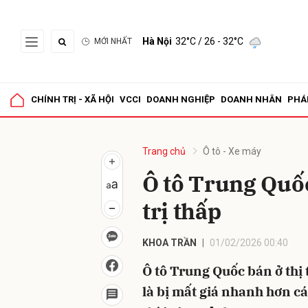
Hà Nội
32°C
/ 26 - 32°C
MỚI NHẤT
Gửi 
CHÍNH TRỊ - XÃ HỘI
VCCI
DOANH NGHIỆP
DOANH NHÂN
PHÁ
Trang chủ
Ô tô - Xe máy
Ô tô Trung Quốc
trị thấp
KHOA TRẦN
01/02/2026 00:40
Ô tô Trung Quốc bán ở thị
là bị mất giá nhanh hơn c