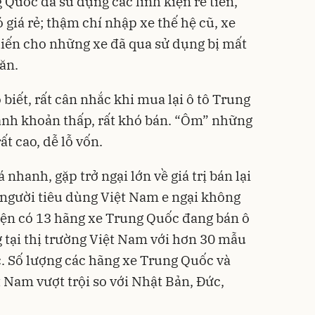
 Quốc đã sử dụng các linh kiện rẻ tiền,
ó giá rẻ; thậm chí nhập xe thế hệ cũ, xe
hiến cho những xe đã qua sử dụng bị mất
hăn.
 biết, rất cân nhắc khi mua lại ô tô Trung
anh khoản thấp, rất khó bán. “Ôm” những
ất cao, dễ lỗ vốn.
nhanh, gặp trở ngại lớn về giá trị bán lại
 người tiêu dùng Việt Nam e ngại không
iện có 13 hãng xe Trung Quốc đang bán ô
g tại thị trường Việt Nam với hơn 30 mẫu
. Số lượng các hãng xe Trung Quốc và
 Nam vượt trội so với Nhật Bản, Đức,