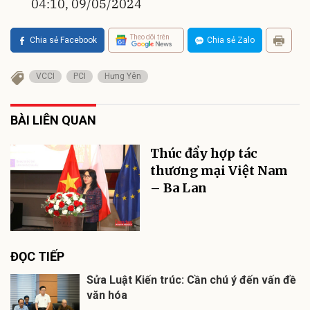
04:10, 09/05/2024
Theo dõi trên
Chia sẻ Facebook
Chia sẻ Zalo
VCCI
PCI
Hưng Yên
BÀI LIÊN QUAN
Thúc đẩy hợp tác
thương mại Việt Nam
– Ba Lan
ĐỌC TIẾP
Sửa Luật Kiến trúc: Cần chú ý đến vấn đề
văn hóa