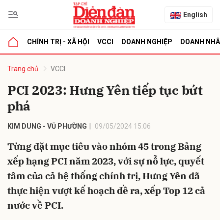
English
CHÍNH TRỊ - XÃ HỘI
VCCI
DOANH NGHIỆP
DOANH NH
bình luận
Trang chủ
VCCI
PCI 2023: Hưng Yên tiếp tục bứt
phá
KIM DUNG - VŨ PHƯỜNG
09/05/2024 15:06
Từng đặt mục tiêu vào nhóm 45 trong Bảng
xếp hạng PCI năm 2023, với sự nỗ lực, quyết
Hủy
G
tâm của cả hệ thống chính trị, Hưng Yên đã
thực hiện vượt kế hoạch đề ra, xếp Top 12 cả
nước về PCI.