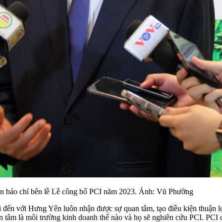
n báo chí bên lề Lễ công bố PCI năm 2023. Ảnh: Vũ Phường
đến với Hưng Yên luôn nhận được sự quan tâm, tạo điều kiện thuận lợi
n tâm là môi trường kinh doanh thế nào và họ sẽ nghiên cứu PCI. PCI c