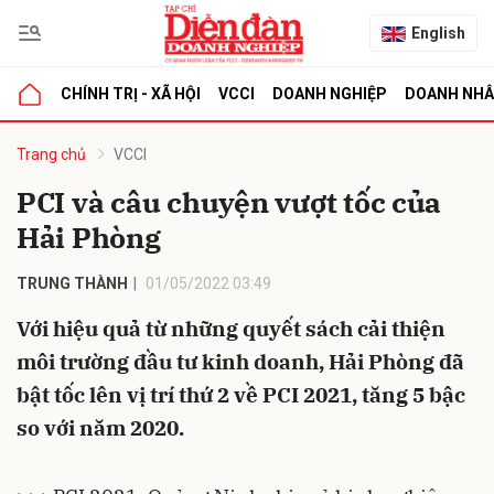
English
CHÍNH TRỊ - XÃ HỘI
VCCI
DOANH NGHIỆP
DOANH NH
bình luận
Trang chủ
VCCI
PCI và câu chuyện vượt tốc của
Hải Phòng
TRUNG THÀNH
01/05/2022 03:49
Với hiệu quả từ những quyết sách cải thiện
môi trường đầu tư kinh doanh, Hải Phòng đã
Hủy
G
bật tốc lên vị trí thứ 2 về PCI 2021, tăng 5 bậc
so với năm 2020.