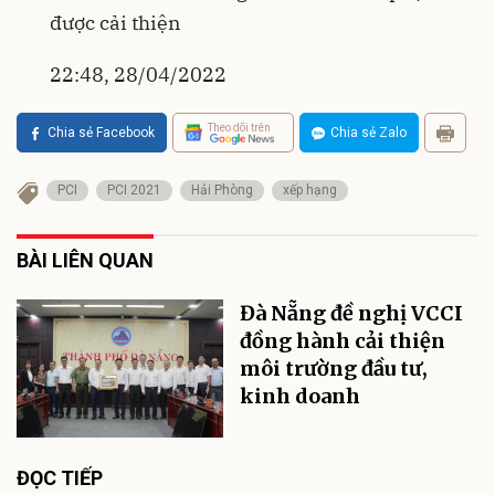
được cải thiện
22:48, 28/04/2022
Theo dõi trên
Chia sẻ Facebook
Chia sẻ Zalo
PCI
PCI 2021
Hải Phòng
xếp hạng
BÀI LIÊN QUAN
Đà Nẵng đề nghị VCCI
đồng hành cải thiện
môi trường đầu tư,
kinh doanh
ĐỌC TIẾP