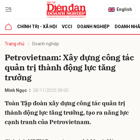
English
CHÍNH TRỊ - XÃ HỘI
VCCI
DOANH NGHIỆP
DOANH NH
bình luận
Trang chủ
Doanh nghiệp
Petrovietnam: Xây dựng công tác
quản trị thành động lực tăng
trưởng
Minh Ngọc
28/11/2025 08:00
Toàn Tập đoàn xây dựng công tác quản trị
Hủy
G
thành động lực tăng trưởng, tạo ra năng lực
cạnh tranh của Petrovietnam.