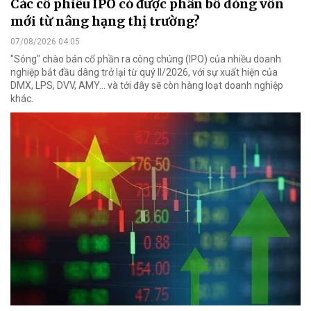
Các cổ phiếu IPO có được phân bổ dòng vốn
mới từ nâng hạng thị trường?
07/08/2026 04:05
"Sóng" chào bán cổ phần ra công chúng (IPO) của nhiều doanh
nghiệp bắt đầu dâng trở lại từ quý II/2026, với sự xuất hiện của
DMX, LPS, DVV, AMY... và tới đây sẽ còn hàng loạt doanh nghiệp
khác.