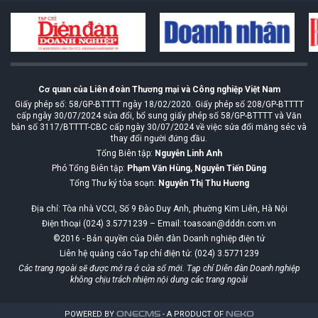
Cơ quan của Liên đoàn Thương mại và Công nghiệp Việt Nam
Giấy phép số: 58/GP-BTTTT ngày 18/02/2020. Giấy phép số 208/GP-BTTTT
cấp ngày 30/07/2024 sửa đổi, bổ sung giấy phép số 58/GP-BTTTT và Văn
bản số 3117/BTTTT-CBC cấp ngày 30/07/2024 về việc sửa đổi măng séc và
thay đổi người đứng đầu.
Tổng Biên tập:
Nguyễn Linh Anh
Phó Tổng Biên tập:
Phạm Văn Hùng, Nguyễn Tiến Dũng
Tổng Thư ký tòa soạn:
Nguyễn Thị Thu Hương
Địa chỉ: Tòa nhà VCCI, Số 9 Đào Duy Anh, phường Kim Liên, Hà Nội
Điện thoại (024) 3.5771239 – Email: toasoan@dddn.com.vn
©2016 - Bản quyền của Diễn đàn Doanh nghiệp điện tử
Liên hệ quảng cáo Tạp chí điện tử: (024) 3.5771239
Các trang ngoài sẽ được mở ra ở cửa sổ mới. Tạp chí Diễn đàn Doanh nghiệp
không chịu trách nhiệm nội dung các trang ngoài
POWERED BY
ONE
CMS
- A PRODUCT OF
NEKO