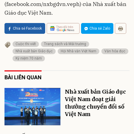
(facebook.com/nxbgdvn.veph) của Nhà xuất bản
Giáo dục Việt Nam.
Theo dõi trên
Chia sẻ Facebook
Chia sẻ Zalo
Cuộc thi viết
Trang sách và Mái trường
Nhà xuất bản Giáo dục
Hội Nhà văn Việt Nam
Văn hóa đọc
Kỷ niệm 70 năm
BÀI LIÊN QUAN
Nhà xuất bản Giáo dục
Việt Nam đoạt giải
thưởng chuyển đổi số
Việt Nam