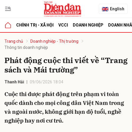
English
CHÍNH TRỊ - XÃ HỘI
VCCI
DOANH NGHIỆP
DOANH NH
bình luận
Trang chủ
Doanh nghiệp - Thị trường
Thông tin doanh nghiệp
Phát động cuộc thi viết về “Trang
sách và Mái trường”
Thanh Hải
09/06/2026 18:04
Cuộc thi được phát động trên phạm vi toàn
Hủy
G
quốc dành cho mọi công dân Việt Nam trong
và ngoài nước, không giới hạn độ tuổi, nghề
nghiệp hay nơi cư trú.