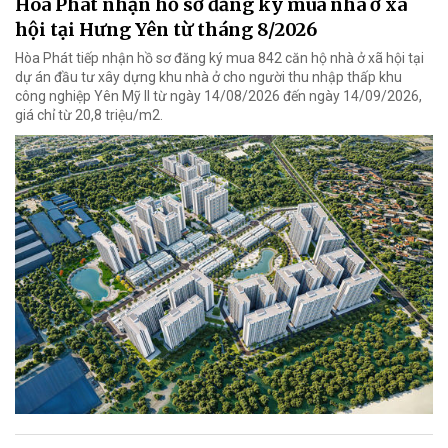
Hòa Phát nhận hồ sơ đăng ký mua nhà ở xã
hội tại Hưng Yên từ tháng 8/2026
Hòa Phát tiếp nhận hồ sơ đăng ký mua 842 căn hộ nhà ở xã hội tại
dự án đầu tư xây dựng khu nhà ở cho người thu nhập thấp khu
công nghiệp Yên Mỹ II từ ngày 14/08/2026 đến ngày 14/09/2026,
giá chỉ từ 20,8 triệu/m2.