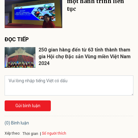
một hành trình liên
tục
ĐỌC TIẾP
250 gian hàng đến từ 63 tỉnh thành tham
gia Hội chợ Đặc sản Vùng miền Việt Nam
2024
Gửi bình luận
(0) Bình luận
Xếp theo:
Số người thích
Thời gian