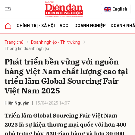
English
CHÍNH TRỊ - XÃ HỘI
VCCI
DOANH NGHIỆP
DOANH NH
bình luận
Trang chủ
Doanh nghiệp - Thị trường
Thông tin doanh nghiệp
Phát triển bền vững với nguồn
hàng Việt Nam chất lượng cao tại
triển lãm Global Sourcing Fair
Việt Nam 2025
Hủy
G
Hiên Nguyễn
15/04/2025 14:07
Triển lãm Global Sourcing Fair Việt Nam
2025 là sự kiện thương mại quốc với hơn 400
nhà trưng bày, 550 gian hàng và hơn 30.000