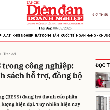
GIỚI THIỆU
bình luận
Thứ Bảy,
08/08/2026
P LUẬT
KHỞI NGHIỆP
BẤT ĐỘNG SẢN
QUỐC TẾ
NGÂN HÀNG - CHỨN
 - Trao đổi
 trong công nghiệp:
ĐỌC T
 sách hỗ trợ, đồng bộ
Hủy
G
ng (BESS) đang trở thành cấu phần
g lượng hiện đại. Tuy nhiên hiện nay