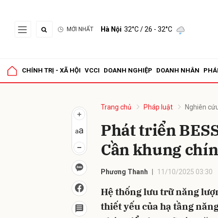
Hà Nội
32°C
/ 26 - 32°C
MỚI NHẤT
Gửi 
CHÍNH TRỊ - XÃ HỘI
VCCI
DOANH NGHIỆP
DOANH NHÂN
PHÁ
Trang chủ
Pháp luật
Nghiên cứu
Phát triển BESS
Cần khung chính
Phương Thanh
11/10/2025 03:30
Hệ thống lưu trữ năng lượ
thiết yếu của hạ tầng năn