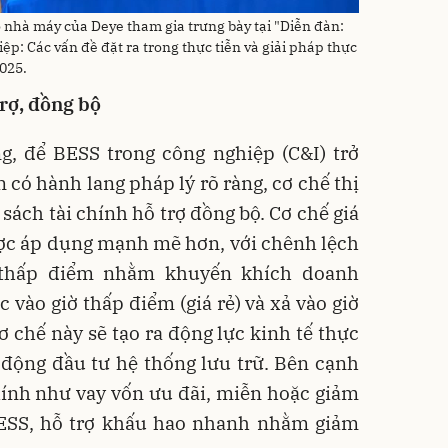
o nhà máy của Deye tham gia trưng bày tại "Diễn đàn:
ệp: Các vấn đề đặt ra trong thực tiễn và giải pháp thực
2025.
rợ, đồng bộ
g, để BESS trong công nghiệp (C&I) trở
n có hành lang pháp lý rõ ràng, cơ chế thị
sách tài chính hỗ trợ đồng bộ. Cơ chế giá
ược áp dụng mạnh mẽ hơn, với chênh lệch
à thấp điểm nhằm khuyến khích doanh
 vào giờ thấp điểm (giá rẻ) và xả vào giờ
ơ chế này sẽ tạo ra động lực kinh tế thực
động đầu tư hệ thống lưu trữ. Bên cạnh
chính như vay vốn ưu đãi, miễn hoặc giảm
BESS, hỗ trợ khấu hao nhanh nhằm giảm