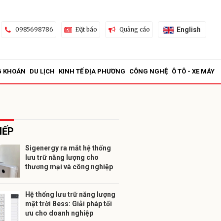
English
0985698786
Đặt báo
Quảng cáo
G KHOÁN
DU LỊCH
KINH TẾ ĐỊA PHƯƠNG
CÔNG NGHỆ
Ô TÔ - XE MÁY
IẾP
Sigenergy ra mắt hệ thống
lưu trữ năng lượng cho
ửi
thương mại và công nghiệp
Hệ thống lưu trữ năng lượng
mặt trời Bess: Giải pháp tối
ưu cho doanh nghiệp