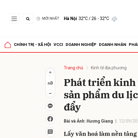
Hà Nội
32°C
/ 26 - 32°C
MỚI NHẤT
Gửi 
CHÍNH TRỊ - XÃ HỘI
VCCI
DOANH NGHIỆP
DOANH NHÂN
PHÁ
Trang chủ
Kinh tế địa phương
Phát triển kinh
sản phẩm du lịc
đẩy
Bài và Ảnh: Hương Giang
12/09/20
Lấy văn hoá làm nền tảng 