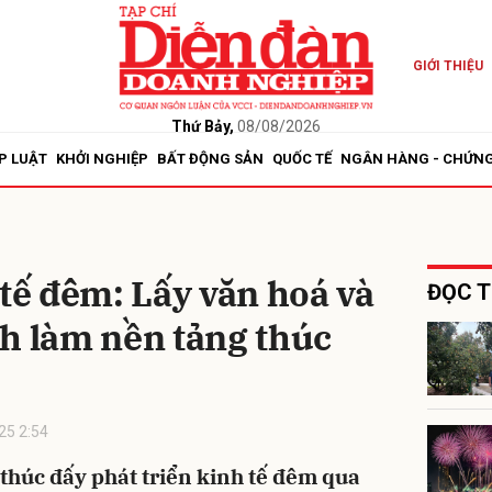
GIỚI THIỆU
bình luận
Thứ Bảy,
08/08/2026
P LUẬT
KHỞI NGHIỆP
BẤT ĐỘNG SẢN
QUỐC TẾ
NGÂN HÀNG - CHỨN
 tế đêm: Lấy văn hoá và
ĐỌC T
h làm nền tảng thúc
Hủy
G
25 2:54
thúc đấy phát triển kinh tế đêm qua