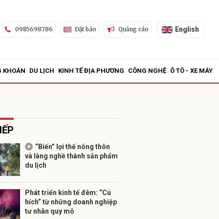
English
0985698786
Đặt báo
Quảng cáo
G KHOÁN
DU LỊCH
KINH TẾ ĐỊA PHƯƠNG
CÔNG NGHỆ
Ô TÔ - XE MÁY
IẾP
“Biến” lợi thế nông thôn
và làng nghề thành sản phẩm
ửi
du lịch
Phát triển kinh tế đêm: “Cú
hích” từ những doanh nghiệp
tư nhân quy mô