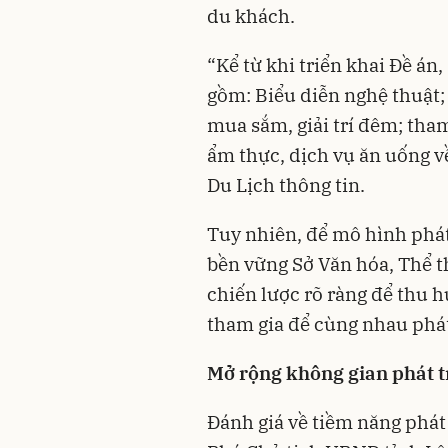
du khách.
“Kể từ khi triển khai Đề á
gồm: Biểu diễn nghệ thuật;
mua sắm, giải trí đêm; tha
ẩm thực, dịch vụ ăn uống v
Du Lịch thông tin.
Tuy nhiên, để mô hình phát
bền vững Sở Văn hóa, Thể t
chiến lược rõ ràng để thu 
tham gia để cùng nhau phát
Mở rộng không gian phát t
Đánh giá về tiềm năng phát