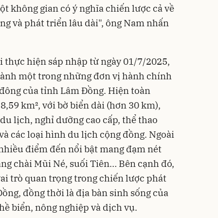
t không gian có ý nghĩa chiến lược cả về
ng và phát triển lâu dài", ông Nam nhấn
 thực hiện sáp nhập từ ngày 01/7/2025,
hành một trong những đơn vị hành chính
ố đông của tỉnh Lâm Đồng. Hiện toàn
,59 km², với bờ biển dài (hơn 30 km),
du lịch, nghỉ dưỡng cao cấp, thể thao
 và các loại hình du lịch cộng đồng. Ngoài
 nhiều điểm đến nổi bật mang đạm nét
làng chài Mũi Né, suối Tiên… Bên cạnh đó,
ai trò quan trọng trong chiến lược phát
Đồng, đồng thời là địa bàn sinh sống của
ề biển, nông nghiệp và dịch vụ.