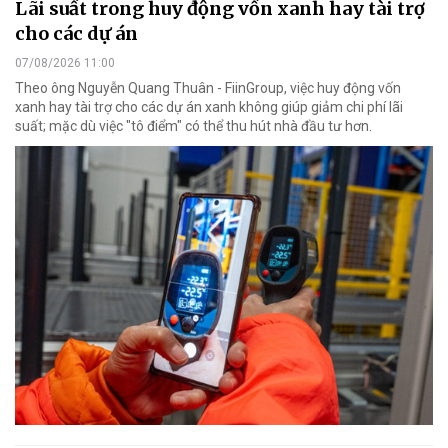
Lãi suất trong huy động vốn xanh hay tài trợ
cho các dự án
07/08/2026 11:00
Theo ông Nguyễn Quang Thuân - FiinGroup, việc huy động vốn
xanh hay tài trợ cho các dự án xanh không giúp giảm chi phí lãi
suất; mặc dù việc "tô điểm" có thể thu hút nhà đầu tư hơn.