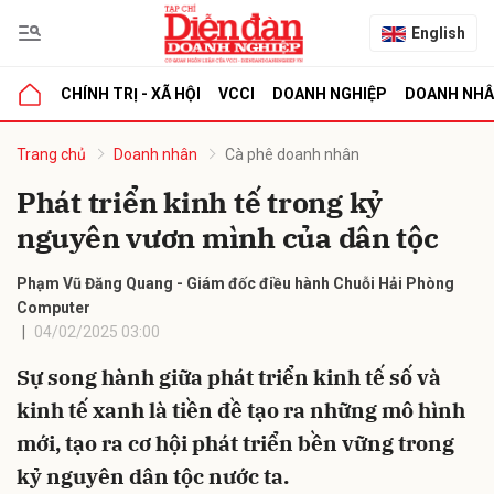
English
CHÍNH TRỊ - XÃ HỘI
VCCI
DOANH NGHIỆP
DOANH NH
bình luận
Trang chủ
Doanh nhân
Cà phê doanh nhân
Phát triển kinh tế trong kỷ
nguyên vươn mình của dân tộc
Phạm Vũ Đăng Quang - Giám đốc điều hành Chuỗi Hải Phòng
Computer
04/02/2025 03:00
Hủy
G
Sự song hành giữa phát triển kinh tế số và
kinh tế xanh là tiền đề tạo ra những mô hình
mới, tạo ra cơ hội phát triển bền vững trong
kỷ nguyên dân tộc nước ta.