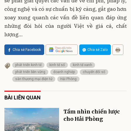
sẽ phải giải quyết các vấn đề về chi phí, pháp lý,
công nghệ và có sự chuẩn bị kỹ càng, gắt gao hơn
xoay xung quanh các vấn đề liên quan đáp ứng
những đòi hỏi của người Việt về giá cả, chất
lượng…
Theo dõi trên
Chia sẻ Facebook
Chia sẻ Zalo
phát triển kinh tế
kinh tế số
kinh tế xanh
phát triển bền vững
doanh nghiệp
chuyển đổi số
sàn thương mại điện tử
Hải Phòng
BÀI LIÊN QUAN
Tầm nhìn chiến lược
cho Hải Phòng