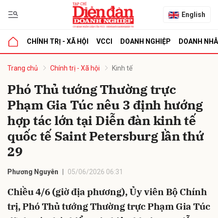
English
CHÍNH TRỊ - XÃ HỘI
VCCI
DOANH NGHIỆP
DOANH NH
bình luận
Trang chủ
Chính trị - Xã hội
Kinh tế
Phó Thủ tướng Thường trực
Phạm Gia Túc nêu 3 định hướng
hợp tác lớn tại Diễn đàn kinh tế
quốc tế Saint Petersburg lần thứ
29
Hủy
G
Phương Nguyên
05/06/2026 06:31
Chiều 4/6 (giờ địa phương), Ủy viên Bộ Chính
trị, Phó Thủ tướng Thường trực Phạm Gia Túc