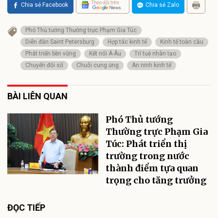
Theo dõi trên
Chia sẻ Facebook
Chia sẻ Zalo
Phó Thủ tướng Thường trực Phạm Gia Túc
Diễn đàn Saint Petersburg
Hợp tác kinh tế
Kinh tế toàn cầu
Phát triển bền vững
Kết nối Á-Âu
Trí tuệ nhân tạo
Chuyển đổi số
Chuỗi cung ứng
An ninh kinh tế
BÀI LIÊN QUAN
Phó Thủ tướng
Thường trực Phạm Gia
Túc: Phát triển thị
trường trong nước
thành điểm tựa quan
trọng cho tăng trưởng
ĐỌC TIẾP