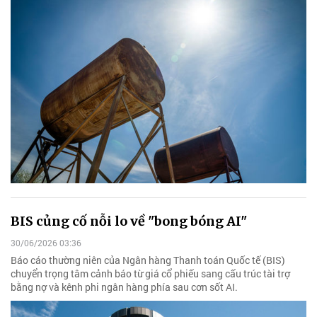
BIS củng cố nỗi lo về "bong bóng AI"
30/06/2026 03:36
Báo cáo thường niên của Ngân hàng Thanh toán Quốc tế (BIS)
chuyển trọng tâm cảnh báo từ giá cổ phiếu sang cấu trúc tài trợ
bằng nợ và kênh phi ngân hàng phía sau cơn sốt AI.