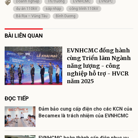
Doanh nghiệp
Thị trường
EVNHCMC
EVNSPC
dự án 110kV
sáp nhập
công trình 110kV
Bà Rịa – Vũng Tàu
Bình Dương
BÀI LIÊN QUAN
EVNHCMC đồng hành
cùng Triển lãm Ngành
năng lượng - công
nghiệp hỗ trợ - HVCR
năm 2025
ĐỌC TIẾP
Đảm bảo cung cấp điện cho các KCN của
Becamex là trách nhiệm của EVNHCMC
EVNHCMC hoàn thành cấp điện phục vụ