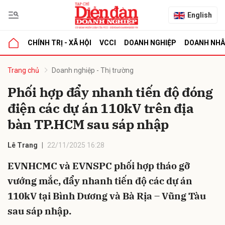
English
CHÍNH TRỊ - XÃ HỘI
VCCI
DOANH NGHIỆP
DOANH NH
bình luận
Trang chủ
Doanh nghiệp - Thị trường
Phối hợp đẩy nhanh tiến độ đóng
điện các dự án 110kV trên địa
bàn TP.HCM sau sáp nhập
Lê Trang
22/11/2025 16:28
EVNHCMC và EVNSPC phối hợp tháo gỡ
Hủy
G
vướng mắc, đẩy nhanh tiến độ các dự án
110kV tại Bình Dương và Bà Rịa – Vũng Tàu
sau sáp nhập.