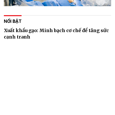
NỔI BẬT
Xuất khẩu gạo: Minh bạch cơ chế để tăng sức
cạnh tranh
06/08/2026 11:05
Hoàn thiện cơ chế lựa chọn thương nhân xuất khẩu gạo theo
hướng minh bạch, khách quan được kỳ vọng sẽ tạo thêm cơ hội
cho doanh nghiệp mới, đồng thời nâng cao tính cạnh tranh của thị
trường.