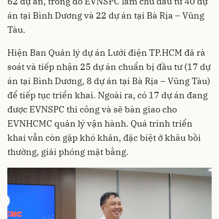
62 dự án, trong đó EVNSPC làm chủ đầu tư 40 dự
án tại Bình Dương và 22 dự án tại Bà Rịa – Vũng
Tàu.
Hiện Ban Quản lý dự án Lưới điện TP.HCM đã rà
soát và tiếp nhận 25 dự án chuẩn bị đầu tư (17 dự
án tại Bình Dương, 8 dự án tại Bà Rịa – Vũng Tàu)
để tiếp tục triển khai. Ngoài ra, có 17 dự án đang
được EVNSPC thi công và sẽ bàn giao cho
EVNHCMC quản lý vận hành. Quá trình triển
khai vẫn còn gặp khó khăn, đặc biệt ở khâu bồi
thường, giải phóng mặt bằng.