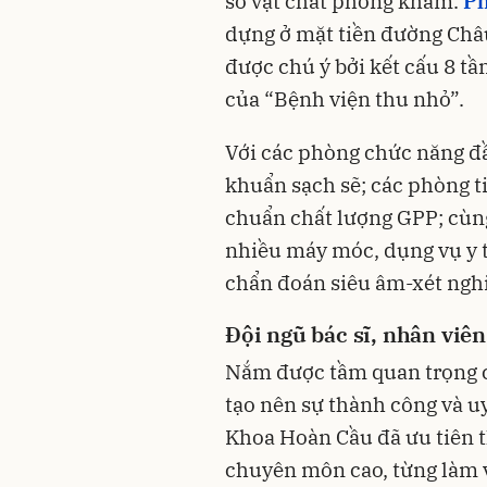
sở vật chất phòng khám.
Ph
dựng ở mặt tiền đường Châ
được chú ý bởi kết cấu 8 tầ
của “Bệnh viện thu nhỏ”.
Với các phòng chức năng đầ
khuẩn sạch sẽ; các phòng t
chuẩn chất lượng GPP; cùn
nhiều máy móc, dụng vụ y tế
chẩn đoán siêu âm-xét nghi
Đội ngũ bác sĩ, nhân viê
Nắm được tầm quan trọng củ
tạo nên sự thành công và 
Khoa Hoàn Cầu đã ưu tiên t
chuyên môn cao, từng làm v