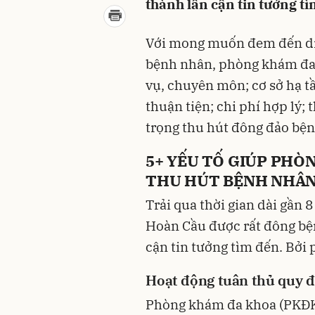
thành lân cận tin tưởng tì
Với mong muốn đem đến dịc
bệnh nhân, phòng khám đa 
vụ, chuyên môn; cơ sở hạ t
thuận tiện; chi phí hợp lý;
trọng thu hút đông đảo bệ
5+ YẾU TỐ GIÚP PHÒ
THU HÚT BỆNH NHÂ
Trải qua thời gian dài gầ
Hoàn Cầu được rất đông bệ
cận tin tưởng tìm đến. Bởi
Hoạt động tuân thủ quy 
Phòng khám đa khoa (PKĐK)