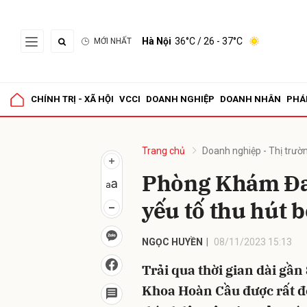
Hà Nội
36°C
/ 26 - 37°C
MỚI NHẤT
Gửi 
CHÍNH TRỊ - XÃ HỘI
VCCI
DOANH NGHIỆP
DOANH NHÂN
PHÁ
Trang chủ
Doanh nghiệp - Thị trườ
Phòng Khám Đa
yếu tố thu hút 
NGỌC HUYỀN
08/11/2023 15:13
Trải qua thời gian dài g
Khoa Hoàn Cầu được rất đ