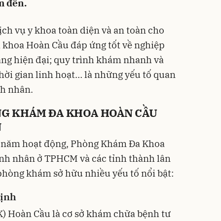
m đến.
h vụ y khoa toàn diện và an toàn cho
khoa Hoàn Cầu đáp ứng tốt về nghiệp
ầng hiện đại; quy trình khám nhanh và
 thời gian linh hoạt… là những yếu tố quan
nh nhân.
NG KHÁM ĐA KHOA HOÀN CẦU
N
n 8 năm hoạt động, Phòng Khám Đa Khoa
nh nhân ở TPHCM và các tỉnh thành lân
 phòng khám sở hữu nhiều yếu tố nổi bật:
định
 Hoàn Cầu là cơ sở khám chữa bệnh tư