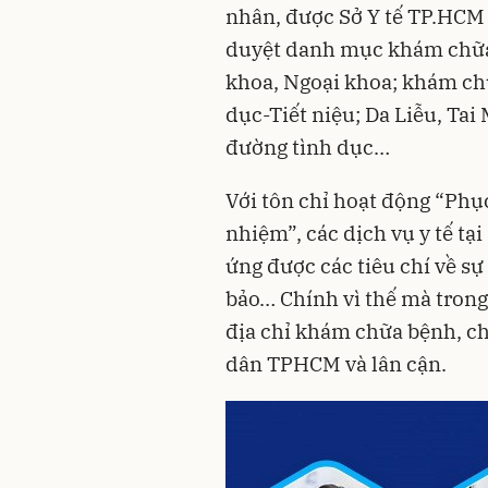
nhân, được Sở Y tế TP.HCM
duyệt danh mục khám chữa 
khoa, Ngoại khoa; khám chữ
dục-Tiết niệu; Da Liễu, Ta
đường tình dục…
Với tôn chỉ hoạt động “Phụ
nhiệm”, các dịch vụ y tế t
ứng được các tiêu chí về s
bảo… Chính vì thế mà tron
địa chỉ khám chữa bệnh, ch
dân TPHCM và lân cận.