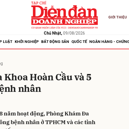
GIỚI THIỆU
bình luận
Chủ Nhật,
09/08/2026
P LUẬT
KHỞI NGHIỆP
BẤT ĐỘNG SẢN
QUỐC TẾ
NGÂN HÀNG - CHỨN
ng
 Khoa Hoàn Cầu và 5
bệnh nhân
Hủy
G
ần 8 năm hoạt động, Phòng Khám Đa
ông bệnh nhân ở TPHCM và các tỉnh