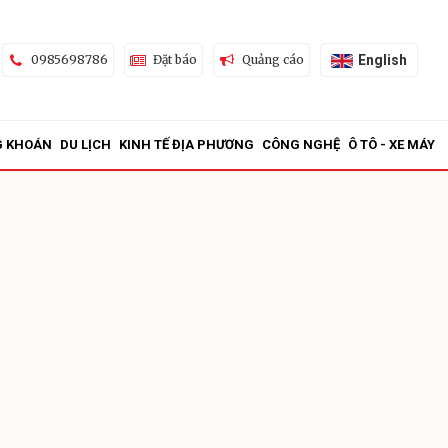
English
0985698786
Đặt báo
Quảng cáo
G KHOÁN
DU LỊCH
KINH TẾ ĐỊA PHƯƠNG
CÔNG NGHỆ
Ô TÔ - XE MÁY
ửi