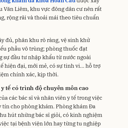
òng khám đa khoa Hoàn Cầu
được xây
u Văn Liêm, khu vực đông dân cư nên rất
ng, rộng rãi và thoải mái theo tiêu chuẩn
y đủ, phân khu rõ ràng, vệ sinh khử
iểu phẫu vô trùng; phòng thuốc đạt
g sự đầu tư nhập khẩu từ nước ngoài
 hiện đại, mới mẻ, có sự tinh vi… hỗ trợ
ệm chính xác, kịp thời.
n y tế có trình độ chuyên môn cao
a các bác sĩ và nhân viên y tế trong việc
uy tín cho phòng khám. Phòng khám Đa
hu hút những bác sĩ giỏi, có kinh nghiệm
iệc tại bệnh viện lớn hay từng tu nghiệp