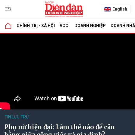
English
CHÍNH TRỊ - XÃ HỘI
VCCI
DOANH NGHIỆP
DOANH NH
TIN LƯU TRỮ
Phụ nữ hiện đại: Làm thế nào để cân
bằng giữa công việc và gia đình?