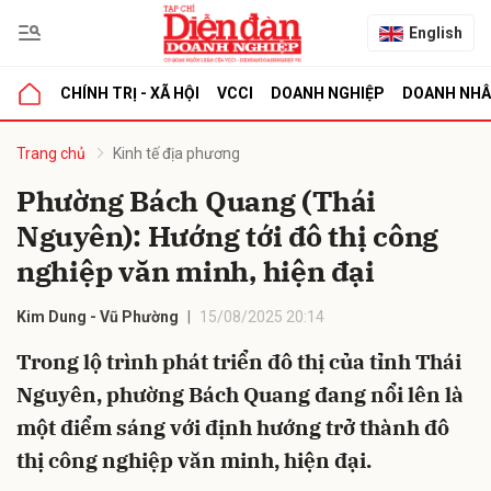
English
CHÍNH TRỊ - XÃ HỘI
VCCI
DOANH NGHIỆP
DOANH NH
bình luận
Trang chủ
Kinh tế địa phương
Phường Bách Quang (Thái
Nguyên): Hướng tới đô thị công
nghiệp văn minh, hiện đại
Kim Dung - Vũ Phường
15/08/2025 20:14
Trong lộ trình phát triển đô thị của tỉnh Thái
Hủy
G
Nguyên, phường Bách Quang đang nổi lên là
một điểm sáng với định hướng trở thành đô
thị công nghiệp văn minh, hiện đại.