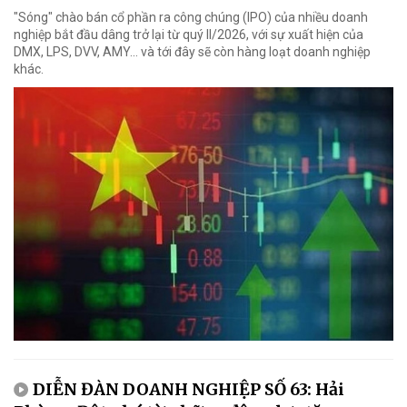
"Sóng" chào bán cổ phần ra công chúng (IPO) của nhiều doanh
nghiệp bắt đầu dâng trở lại từ quý II/2026, với sự xuất hiện của
DMX, LPS, DVV, AMY... và tới đây sẽ còn hàng loạt doanh nghiệp
khác.
DIỄN ĐÀN DOANH NGHIỆP SỐ 63: Hải