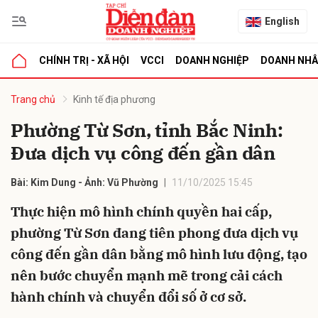
English
CHÍNH TRỊ - XÃ HỘI
VCCI
DOANH NGHIỆP
DOANH NH
bình luận
Trang chủ
Kinh tế địa phương
Phường Từ Sơn, tỉnh Bắc Ninh:
Đưa dịch vụ công đến gần dân
Bài: Kim Dung - Ảnh: Vũ Phường
11/10/2025 15:45
Thực hiện mô hình chính quyền hai cấp,
phường Từ Sơn đang tiên phong đưa dịch vụ
Hủy
G
công đến gần dân bằng mô hình lưu động, tạo
nên bước chuyển mạnh mẽ trong cải cách
hành chính và chuyển đổi số ở cơ sở.