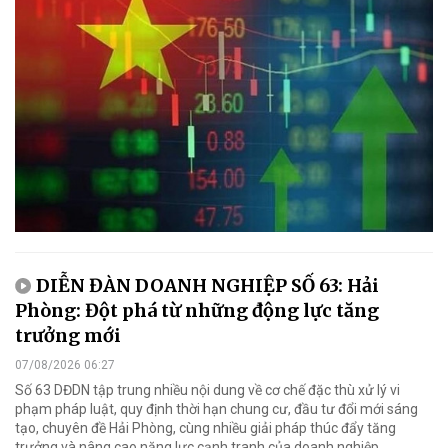
DIỄN ĐÀN DOANH NGHIỆP SỐ 63: Hải
Phòng: Đột phá từ những động lực tăng
trưởng mới
07/08/2026 06:27
Số 63 DĐDN tập trung nhiều nội dung về cơ chế đặc thù xử lý vi
phạm pháp luật, quy định thời hạn chung cư, đầu tư đổi mới sáng
tạo, chuyên đề Hải Phòng, cùng nhiều giải pháp thúc đẩy tăng
trưởng và nâng cao năng lực cạnh tranh của doanh nghiệp.