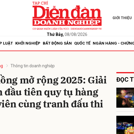
GIỚI THIỆU
bình luận
Thứ Bảy,
08/08/2026
P LUẬT
KHỞI NGHIỆP
BẤT ĐỘNG SẢN
QUỐC TẾ
NGÂN HÀNG - CHỨN
ng
Thông tin doanh nghiệp
Rồng mở rộng 2025: Giải
ĐỌC T
 đầu tiên quy tụ hàng
Hủy
G
iên cùng tranh đấu thi