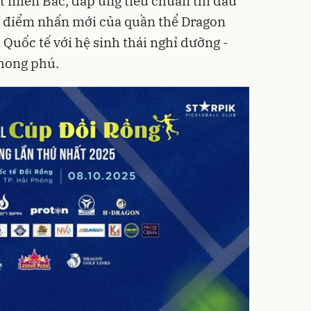
ất miền Bắc, đáp ứng tiêu chuẩn thi đấu
à điểm nhấn mới của quần thể Dragon
Quốc tế với hệ sinh thái nghỉ dưỡng -
 phong phú.