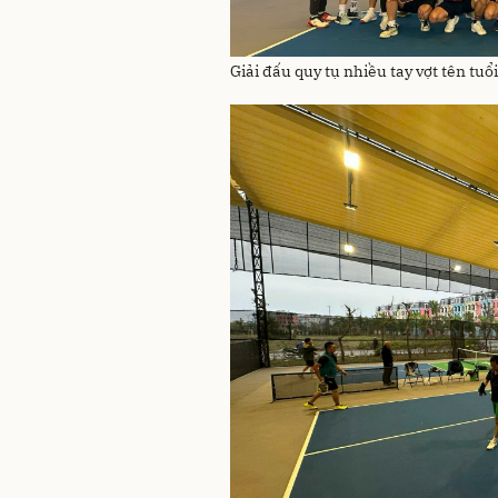
Giải đấu quy tụ nhiều tay vợt tên tuổ