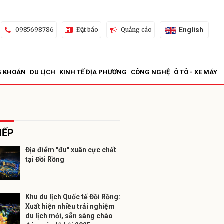
English
0985698786
Đặt báo
Quảng cáo
G KHOÁN
DU LỊCH
KINH TẾ ĐỊA PHƯƠNG
CÔNG NGHỆ
Ô TÔ - XE MÁY
IẾP
Địa điểm "đu" xuân cực chất
tại Đồi Rồng
ửi
Khu du lịch Quốc tế Đồi Rồng:
Xuất hiện nhiều trải nghiệm
du lịch mới, sẵn sàng chào