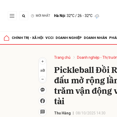
Hà Nội
32°C
/ 26 - 32°C
MỚI NHẤT
Gửi 
CHÍNH TRỊ - XÃ HỘI
VCCI
DOANH NGHIỆP
DOANH NHÂN
PHÁ
Trang chủ
Doanh nghiệp - Thị trườ
Pickleball Đồi 
đấu mở rộng lần
trăm vận động v
tài
Thu Hằng
08/10/2025 14:30