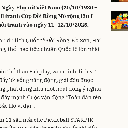
 Ngày Phụ nữ Việt Nam (20/10/1930 –
ll tranh Cúp Đồi Rồng Mở rộng lần I
hởi tranh vào ngày 11–12/10/2025.
hu du lịch Quốc tế Đồi Rồng, Đồ Sơn, Hải
g, thể thao tiêu chuẩn Quốc tế lớn nhất
ần thể thao Fairplay, văn minh, lịch sự.
đẩy lối sống năng động, giải đấu được
ồng phát động như một hoạt động ý nghĩa
và đẩy mạnh Cuộc vận động “Toàn dân rèn
ác Hồ vĩ đại”.
ụm 11 sân mái che Pickleball STARPIK –