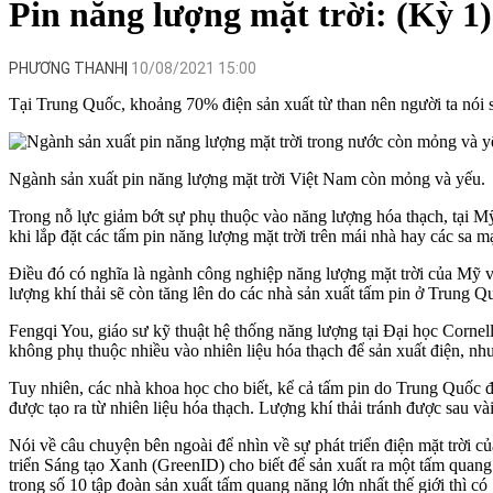
Pin năng lượng mặt trời: (Kỳ 1
PHƯƠNG THANH
10/08/2021 15:00
Tại Trung Quốc, khoảng 70% điện sản xuất từ than nên người ta nói s
Ngành sản xuất pin năng lượng mặt trời Việt Nam còn mỏng và yếu.
Trong nỗ lực giảm bớt sự phụ thuộc vào năng lượng hóa thạch, tại M
khi lắp đặt các tấm pin năng lượng mặt trời trên mái nhà hay các sa
Điều đó có nghĩa là ngành công nghiệp năng lượng mặt trời của Mỹ và
lượng khí thải sẽ còn tăng lên do các nhà sản xuất tấm pin ở Trung
Fengqi You, giáo sư kỹ thuật hệ thống năng lượng tại Đại học Cornell
không phụ thuộc nhiều vào nhiên liệu hóa thạch để sản xuất điện, nh
Tuy nhiên, các nhà khoa học cho biết, kể cả tấm pin do Trung Quốc đi
được tạo ra từ nhiên liệu hóa thạch. Lượng khí thải tránh được sau vài
Nói về câu chuyện bên ngoài để nhìn về sự phát triển điện mặt trời 
triển Sáng tạo Xanh (GreenID) cho biết để sản xuất ra một tấm quang
trong số 10 tập đoàn sản xuất tấm quang năng lớn nhất thế giới thì 