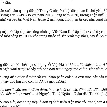
t khẩu.
ản xuất tấm quang điện ở Trung Quốc từ nhiệt điện than là chủ yếu. S
D (tăng hơn 224%) so với năm 2018. Sang năm 2020, lượng nhập khẩu tăng
i như vũ bão tại Việt Nam trong 2 năm qua, thông tin từ các nhà cung 
ặt trời lắp ráp các công trình tại Việt Nam là nhập khẩu và chủ yếu m
 có một công ty 100% vốn trong nước có sản xuất mặt hàng này là Sol
ng điện sau khi hết hạn sử dụng. Ở Việt Nam "
Phát triển điện mặt trờ
ên Việt Nam ngay từ bây giờ cần ban hành ngay các chính sách về tái 
 quang điện được làm từ cát với thành phần chính là oxit silic, các c
ng gây độc hại cho con người và môi trường.
ng nên tế bào quang điện được bảo vệ khỏi các tác động từ nước, khô
 nào đến môi trường
" - bà Nguyễn Thuỳ Ngân – Giám đốc Thương hiệu 
 cho biết, doanh nghiệp là đơn vị phát triển điện mặt trời trong hơn 4
g điện “sạch”.