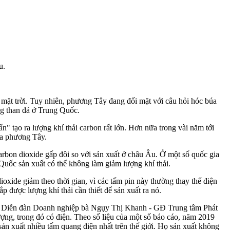
mặt trời.
Tuy nhiên, phương Tây đang đối mặt với câu hỏi hóc búa
ng than đá ở Trung Quốc.
" tạo ra lượng khí thải carbon rất lớn. Hơn nữa trong vài năm tới
ủa phương Tây.
carbon dioxide gấp đôi so với sản xuất ở châu Âu. Ở một số quốc gia
Quốc sản xuất có thể không làm giảm lượng khí thải.
oxide giảm theo thời gian, vì các tấm pin này thường thay thế điện
ắp được lượng khí thải cần thiết để sản xuất ra nó.
i với Diễn đàn Doanh nghiệp bà Ngụy Thị Khanh - GĐ Trung tâm Phát
ợng, trong đó có điện. Theo số liệu của một số báo cáo, năm 2019
ản xuất nhiều tấm quang điện nhất trên thế giới. Họ sản xuất không