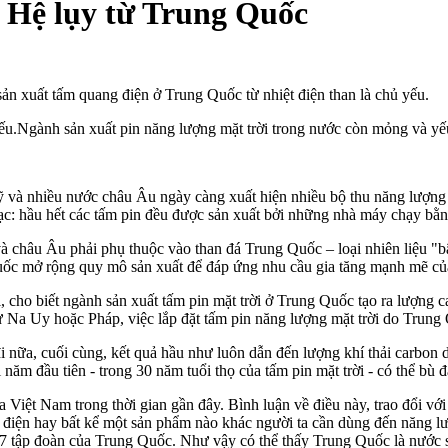
) Hệ lụy từ Trung Quốc
ản xuất tấm quang điện ở Trung Quốc từ nhiệt điện than là chủ yếu.
ỹ và nhiều nước châu Âu ngày càng xuất hiện nhiều bộ thu
năng lượng 
 mạc: hầu hết các tấm pin đều được sản xuất bởi những nhà máy chạy bằ
 châu Âu phải phụ thuộc vào than đá Trung Quốc – loại nhiên liệu "bẩn
 Quốc mở rộng quy mô sản xuất để đáp ứng nhu cầu gia tăng mạnh mẽ c
, cho biết ngành sản xuất tấm pin mặt trời ở Trung Quốc tạo ra lượng 
ư Na Uy hoặc Pháp, việc lắp đặt tấm pin năng lượng mặt trời do Trung 
 nữa, cuối cùng, kết quả hầu như luôn dẫn đến lượng khí thải carbon di
 năm đầu tiên - trong 30 năm tuổi thọ của tấm pin mặt trời - có thể bù đ
của Việt Nam trong thời gian gần đây. Bình luận về điều này, trao đổ
 điện hay bất kể một sản phẩm nào khác người ta cần dùng đến năng lư
có 7 tập đoàn của Trung Quốc. Như vậy có thể thấy Trung Quốc là nước s