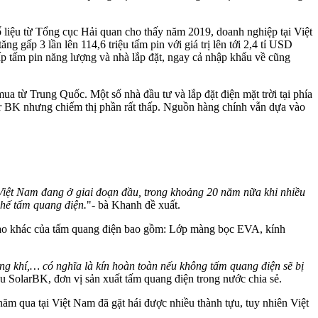
ố liệu từ Tổng cục Hải quan cho thấy năm 2019, doanh nghiệp tại Việt
 gấp 3 lần lên 114,6 triệu tấm pin với giá trị lên tới 2,4 tỉ USD
cấp tấm pin năng lượng và nhà lắp đặt, ngay cả nhập khẩu về cũng
ua từ Trung Quốc. Một số nhà đầu tư và lắp đặt điện mặt trời tại phía
ar BK nhưng chiếm thị phần rất thấp. Nguồn hàng chính vẫn dựa vào
i Việt Nam đang ở giai đoạn đầu, trong khoảng 20 năm nữa khi nhiều
chế tấm quang điện.
"- bà Khanh đề xuất.
ấu tạo khác của tấm quang điện bao gồm: Lớp màng bọc EVA, kính
ng khí,… có nghĩa là kín hoàn toàn nếu không tấm quang điện sẽ bị
SolarBK, đơn vị sản xuất tấm quang điện trong nước chia sẻ.
 năm qua tại Việt Nam đã gặt hái được nhiều thành tựu, tuy nhiên Việt