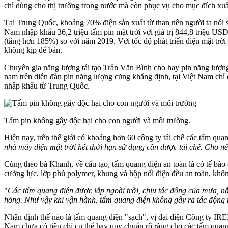
chỉ dùng cho thị trường trong nước mà còn phục vụ cho mục đích xuấ
Tại Trung Quốc, khoảng 70% điện sản xuất từ than nên người ta nói s
Nam nhập khẩu 36,2 triệu tấm pin mặt trời với giá trị 844,8 triệu US
(tăng hơn 185%) so với năm 2019. Với tốc độ phát triển điện mặt trờ
không kịp để bán.
Chuyên gia năng lượng tái tạo Trần Văn Bình cho hay pin năng lượng m
nam trên diễn đàn pin năng lượng cũng khẳng định, tại Việt Nam chỉ
nhập khẩu từ Trung Quốc.
Tấm pin không gây độc hại cho con người và môi trường.
Hiện nay, trên thế giới có khoảng hơn 60 công ty tái chế các tấm qua
nhà máy điện mặt trời hết thời hạn sử dụng cần được tái chế. Cho n
Cũng theo bà Khanh, về cấu tạo, tấm quang điện an toàn là có tế bào
cường lực, lớp phủ polymer, khung và hộp nối điện đều an toàn, khô
"
Các tấm quang điện được lắp ngoài trời, chịu tác động của mưa, nắ
hỏng. Như vậy khi vận hành, tấm quang điện không gây ra tác động
Nhận định thế nào là tấm quang điện "sạch", vị đại diện Công ty IREX
Nam chưa có tiêu chí cụ thể hay quy chuẩn rõ ràng cho các tấm quan