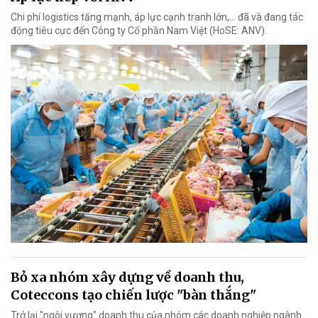
Chi phí logistics tăng mạnh, áp lực cạnh tranh lớn,... đã và đang tác
động tiêu cực đến Công ty Cổ phần Nam Việt (HoSE: ANV).
Bỏ xa nhóm xây dựng về doanh thu,
Coteccons tạo chiến lược "bàn thắng"
Trở lại "ngôi vương" doanh thu của nhóm các doanh nghiệp ngành