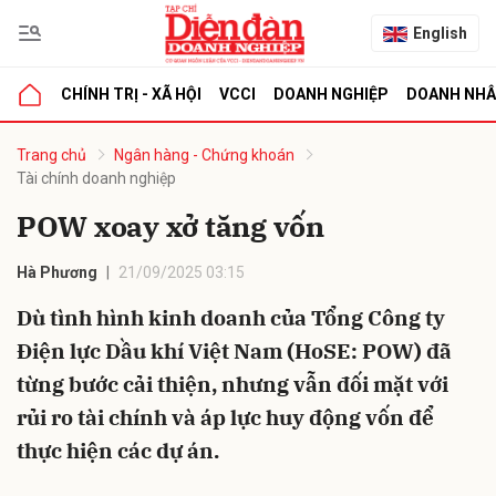
English
CHÍNH TRỊ - XÃ HỘI
VCCI
DOANH NGHIỆP
DOANH NH
bình luận
Trang chủ
Ngân hàng - Chứng khoán
Tài chính doanh nghiệp
POW xoay xở tăng vốn
Hà Phương
21/09/2025 03:15
Dù tình hình kinh doanh của Tổng Công ty
Điện lực Dầu khí Việt Nam (HoSE: POW) đã
Hủy
G
từng bước cải thiện, nhưng vẫn đối mặt với
rủi ro tài chính và áp lực huy động vốn để
thực hiện các dự án.