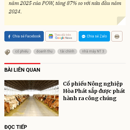
năm 2025 của POW, tăng 87% so với nửa đầu năm
2024
.
Theo dõi trên
Chia sẻ Facebook
Chia sẻ Zalo
cổ phiếu
doanh thu
tài chính
nhà máy NT 3
BÀI LIÊN QUAN
Cổ phiếu Nông nghiệp
Hòa Phát sắp được phát
hành ra công chúng
ĐỌC TIẾP