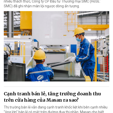
nhiều thách thức, Công ty CP Đầu tư Thương mại SMC (HoSE:
SMC) đã ghi nhận màn lội ngược dòng ấn tượng.
Cạnh tranh bán lẻ, tăng trưởng doanh thu
trên cửa hàng của Masan ra sao?
Thị trường bán lẻ vẫn đang cạnh tranh khốc liệt khi bên cạnh nhiều
"ông lớn" bán lẻ có mặt trên đường đua thị phần. Masan cho biết