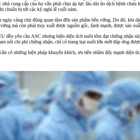
nhà cung cấp của họ vẫn phải chịu áp lực lâu dài do dịch bệnh chưa biế
hi chuẩn bị tới các kỳ nghỉ lễ cuối năm.
ngày càng chủ động quan tâm đến sản phẩm bền vững. Do đó, khi dịc
vững mà còn phải truy xuất được nguồn gốc, lành mạnh, được sản xuất 
 EU đều yêu cầu ASC nhưng hiện diện tích nuôi tôm đạt chứng nhận n
am nổi chi phí chứng nhận, chỉ có trang trại nuôi lớn mới đáp ứng được
n có những biện pháp khuyến khích, ưu tiên nhằm đẩy mạnh diện tíc