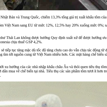
 Nhật Bản và Trung Quốc, chiếm 13,3% tổng giá trị xuất khẩu tôm của
 tôm Việt Nam sang EU từ mức 12%, 12,5% hay 20% xuống mức 0%; sau
 EU như Thái Lan không được hưởng Quy định xuất xứ để được hưởng ư
onesia chịu thuế GSP 4,2%.
sẽ tiếp tục tăng mặc dù tốc độ tăng chưa cao do vẫn chịu tác động từ
 tìm tới nguồn cung từ Việt Nam nhiều hơn. Các mặt hàng chế biến sâu,
ới xu hướng của các nhà nhập khẩu châu Âu và thói quen tiêu thụ tôm
i dân mua về chế biến tại nhà. Tiêu thụ các sản phẩm tôm tươi ít hơn t
.