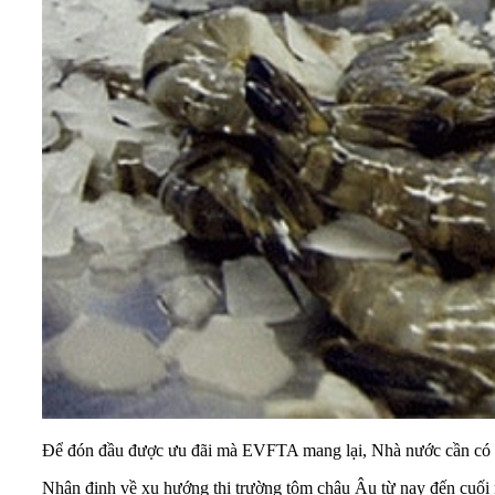
Để đón đầu được ưu đãi mà EVFTA mang lại, Nhà nước cần có nh
Nhận định về xu hướng thị trường tôm châu Âu từ nay đến cuối n