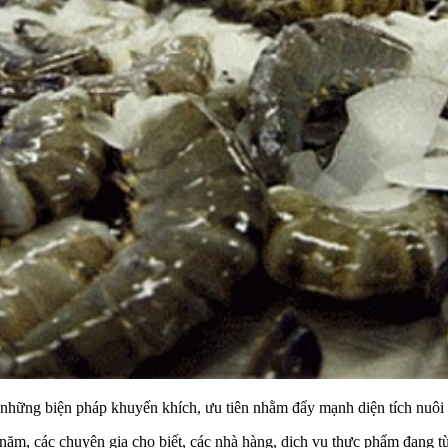
ững biện pháp khuyến khích, ưu tiên nhằm đẩy mạnh diện tích nuôi t
ăm, các chuyên gia cho biết, các nhà hàng, dịch vụ thực phẩm đang từ