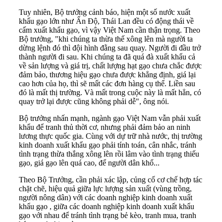
Tuy nhiên, Bộ trưởng cảnh báo, hiện một số nước xuất
khẩu gạo lớn như Ấn Độ, Thái Lan đều có động thái về
cấm xuất khẩu gạo, vì vậy Việt Nam cần thận trọng. Theo
Bộ trưởng, "khi chúng ta thừa thế xông lên mà người ta
dừng lệnh đó thì đội hình đằng sau quay. Người đi đầu trở
thành người đi sau. Khi chúng ta đã quá đà xuất khẩu cả
về sản lượng và giá trị, chất lượng hạt gạo chưa chắc được
đảm bảo, thương hiệu gạo chưa được khẳng định, giá lại
cao hơn của họ, thì sẽ mất các đơn hàng cụ thể. Liền sau
đó là mất thị trường. Và mất trong cuộc này là mất hẳn, có
quay trở lại được cũng không phải dễ", ông nói.
Bộ trưởng nhấn mạnh, ngành gạo Việt Nam vẫn phải xuất
khẩu để tranh thủ thời cơ, nhưng phải đảm bảo an ninh
lương thực quốc gia. Cùng với dự trữ nhà nước, thị trường
kinh doanh xuất khẩu gạo phải tính toán, cân nhắc, tránh
tình trạng thừa thắng xông lên rồi lâm vào tình trạng thiếu
gạo, giá gạo lên quá cao, để người dân khổ...
Theo Bộ Trưởng, cần phải xác lập, củng cố cơ chế hợp tác
chặt chẽ, hiệu quả giữa lực lượng sản xuất (vùng trồng,
người nông dân) với các doanh nghiệp kinh doanh xuất
khẩu gạo , giữa các doanh nghiệp kinh doanh xuất khẩu
gạo với nhau để tránh tình trạng bẻ kèo, tranh mua, tranh