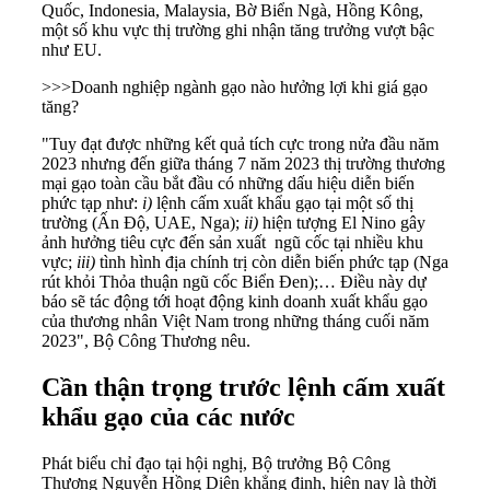
Quốc, Indonesia, Malaysia, Bờ Biển Ngà, Hồng Kông,
một số khu vực thị trường ghi nhận tăng trưởng vượt bậc
như EU.
>>>
Doanh nghiệp ngành gạo nào hưởng lợi khi giá gạo
tăng?
"Tuy đạt được những kết quả tích cực trong nửa đầu năm
2023 nhưng đến giữa tháng 7 năm 2023 thị trường thương
mại gạo toàn cầu bắt đầu có những dấu hiệu diễn biến
phức tạp như:
i)
lệnh cấm xuất khẩu gạo tại một số thị
trường (Ấn Độ, UAE, Nga);
ii)
hiện tượng El Nino gây
ảnh hưởng tiêu cực đến sản xuất ngũ cốc tại nhiều khu
vực;
iii)
tình hình địa chính trị còn diễn biến phức tạp (Nga
rút khỏi Thỏa thuận ngũ cốc Biển Đen);… Điều này dự
báo sẽ tác động tới hoạt động kinh doanh
xuất khẩu gạo
của thương nhân Việt Nam trong những tháng cuối năm
2023", Bộ Công Thương nêu.
Cần thận trọng trước lệnh cấm xuất
khẩu gạo của các nước
Phát biểu chỉ đạo tại hội nghị, Bộ trưởng
Bộ Công
Thương
Nguyễn Hồng Diên khẳng định, hiện nay là thời