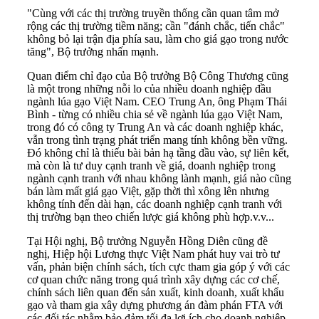
"Cùng với các thị trường truyền thống cần quan tâm mở
rộng các thị trường tiềm năng; cần "đánh chắc, tiến chắc"
không bỏ lại trận địa phía sau, làm cho giá gạo trong nước
tăng", Bộ trưởng nhấn mạnh.
Quan điểm chỉ đạo của Bộ trưởng Bộ Công Thương cũng
là một trong những nỗi lo của nhiều doanh nghiệp đầu
ngành lúa gạo Việt Nam. CEO Trung An, ông Phạm Thái
Bình - từng có nhiều chia sẻ về ngành lúa gạo Việt Nam,
trong đó có công ty Trung An và các doanh nghiệp khác,
vẫn trong tình trạng phát triển mang tính không bền vững.
Đó không chỉ là thiếu bài bản hạ tầng đầu vào, sự liên kết,
mà còn là tư duy cạnh tranh về giá, doanh nghiệp trong
ngành cạnh tranh với nhau không lành mạnh, giá nào cũng
bán làm mất giá gạo Việt, gặp thời thì xông lên nhưng
không tính đến dài hạn, các doanh nghiệp cạnh tranh với
thị trường bạn theo chiến lược giá không phù hợp.v.v...
Tại Hội nghị, Bộ trưởng Nguyễn Hồng Diên cũng đề
nghị, Hiệp hội Lương thực Việt Nam phát huy vai trò tư
vấn, phản biện chính sách, tích cực tham gia góp ý với các
cơ quan chức năng trong quá trình xây dựng các cơ chế,
chính sách liên quan đến sản xuất, kinh doanh, xuất khẩu
gạo và tham gia xây dựng phương án đàm phán FTA với
các đối tác nhằm bảo đảm tối đa lợi ích cho doanh nghiệp