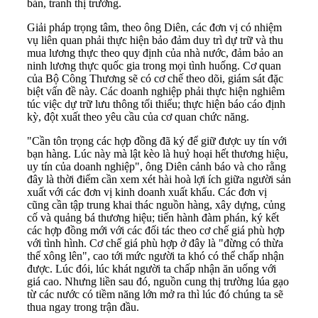
bán, tranh thị trường.
Giải pháp trọng tâm, theo ông Diên, các đơn vị có nhiệm
vụ liên quan phải thực hiện bảo đảm duy trì dự trữ và thu
mua lương thực theo quy định của nhà nước, đảm bảo an
ninh lương thực quốc gia trong mọi tình huống. Cơ quan
của Bộ Công Thương sẽ có cơ chế theo dõi, giám sát đặc
biệt vấn đề này. Các doanh nghiệp phải thực hiện nghiêm
túc việc dự trữ lưu thông tối thiểu; thực hiện báo cáo định
kỳ, đột xuất theo yêu cầu của cơ quan chức năng.
"Cần tôn trọng các hợp đồng đã ký để giữ được uy tín với
bạn hàng. Lúc này mà lật kèo là huỷ hoại hết thương hiệu,
uy tín của doanh nghiệp", ông Diên cảnh báo và cho rằng
đây là thời điểm cần xem xét hài hoà lợi ích giữa người sản
xuất với các đơn vị kinh doanh xuất khẩu. Các đơn vị
cũng cần tập trung khai thác nguồn hàng, xây dựng, củng
cố và quảng bá thương hiệu; tiến hành đàm phán, ký kết
các hợp đồng mới với các đối tác theo cơ chế giá phù hợp
với tình hình. Cơ chế giá phù hợp ở đây là "đừng có thừa
thế xông lên", cao tới mức người ta khó có thể chấp nhận
được. Lúc đói, lúc khát người ta chấp nhận ăn uống với
giá cao. Nhưng liền sau đó, nguồn cung thị trường lúa gạo
từ các nước có tiềm năng lớn mở ra thì lúc đó chúng ta sẽ
thua ngay trong trận đầu.