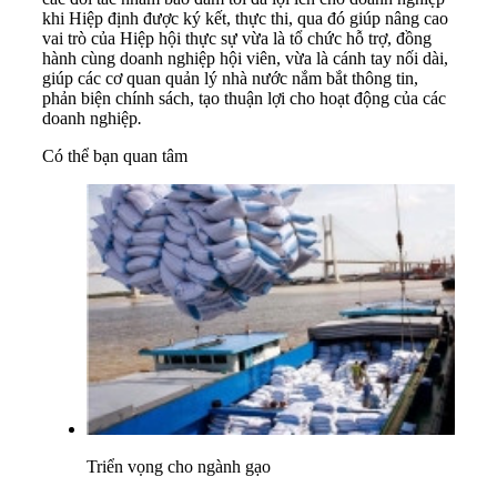
khi Hiệp định được ký kết, thực thi, qua đó giúp nâng cao
vai trò của Hiệp hội thực sự vừa là tổ chức hỗ trợ, đồng
hành cùng doanh nghiệp hội viên, vừa là cánh tay nối dài,
giúp các cơ quan quản lý nhà nước nắm bắt thông tin,
phản biện chính sách, tạo thuận lợi cho hoạt động của các
doanh nghiệp
.
Có thể bạn quan tâm
Triển vọng cho ngành gạo