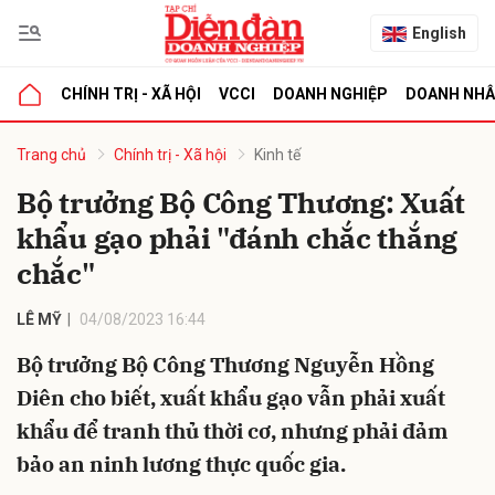
English
CHÍNH TRỊ - XÃ HỘI
VCCI
DOANH NGHIỆP
DOANH NH
bình luận
Trang chủ
Chính trị - Xã hội
Kinh tế
Bộ trưởng Bộ Công Thương: Xuất
khẩu gạo phải "đánh chắc thắng
chắc"
LÊ MỸ
04/08/2023 16:44
Bộ trưởng Bộ Công Thương Nguyễn Hồng
Hủy
G
Diên cho biết, xuất khẩu gạo vẫn phải xuất
khẩu để tranh thủ thời cơ, nhưng phải đảm
bảo an ninh lương thực quốc gia.