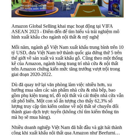
Amazon Global Selling khai mạc hoạt động tại VIFA
ASEAN 2023 - Điểm đến để tìm hiểu và trải nghiệm mô
hình xuất khẩu cho ngành nội thất & mỹ nghệ
Mỗi năm, ngành gỗ Việt Nam xuất khẩu trung bình trên 10
tỷ USD, đưa Việt Nam trở thành quốc gia đứng thứ 5 trên
thế giới về sản xuất và xuất khẩu gỗ. Cũng theo một thống
kê của Amazon, ngành hàng trang trí nhà cửa & nội thất
trên Amazon chứng kiến mức tăng trưởng vượt trội trong
giai đoạn 2020-2022.
Dù đã quay trở lại văn phòng làm việc nhiều hơn, xu
hướng mua sắm các sản phẩm nhà cửa & nhà bếp, bao
gồm phụ kiện trang trí, đồ nội thất và cải thiện nhà cửa vẫn
rất phổ biến. Một con số ấn tượng cho thấy 62,3% số
lượng truy cập tìm kiếm online về nội thất sẽ chuyển đổi
thành giao dịch trực tuyến (không chỉ tìm kiếm thông tin
mà họ sẽ mua hàng).
Nhiều doanh nghiệp Việt Nam đã bắt đầu và gặt hái thành
công khi xuất khẩu nội thất qua Amazon như Beefurni…