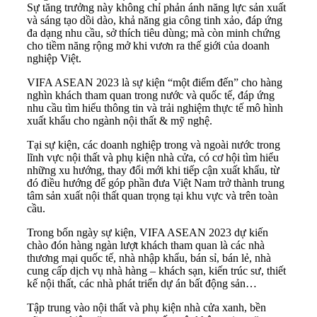
Sự tăng trưởng này không chỉ phản ánh năng lực sản xuất
và sáng tạo dồi dào, khả năng gia công tinh xảo, đáp ứng
đa dạng nhu cầu, sở thích tiêu dùng; mà còn minh chứng
cho tiềm năng rộng mở khi vươn ra thế giới của doanh
nghiệp Việt.
VIFA ASEAN 2023 là sự kiện “một điểm đến” cho hàng
nghìn khách tham quan trong nước và quốc tế, đáp ứng
nhu cầu tìm hiểu thông tin và trải nghiệm thực tế mô hình
xuất khẩu cho ngành nội thất & mỹ nghệ.
Tại sự kiện, các doanh nghiệp trong và ngoài nước trong
lĩnh vực nội thất và phụ kiện nhà cửa, có cơ hội tìm hiểu
những xu hướng, thay đổi mới khi tiếp cận xuất khẩu, từ
đó điều hướng để góp phần đưa Việt Nam trở thành trung
tâm sản xuất nội thất quan trọng tại khu vực và trên toàn
cầu.
Trong bốn ngày sự kiện, VIFA ASEAN 2023 dự kiến
chào đón hàng ngàn lượt khách tham quan là các nhà
thương mại quốc tế, nhà nhập khẩu, bán sỉ, bán lẻ, nhà
cung cấp dịch vụ nhà hàng – khách sạn, kiến trúc sư, thiết
kế nội thất, các nhà phát triển dự án bất động sản…
Tập trung vào nội thất và phụ kiện nhà cửa xanh, bền