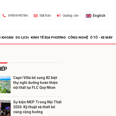
English
0985698786
Đặt báo
Quảng cáo
G KHOÁN
DU LỊCH
KINH TẾ ĐỊA PHƯƠNG
CÔNG NGHỆ
Ô TÔ - XE MÁY
IẾP
Capri Villa bổ sung 82 biệt
thự nghỉ dưỡng hoàn thiện
ửi
nội thất tại FLC Quy Nhơn
Sự kiện MEP Trong Nội Thất
2026: Kỹ thuật và thiết kế
cùng cộng hưởng