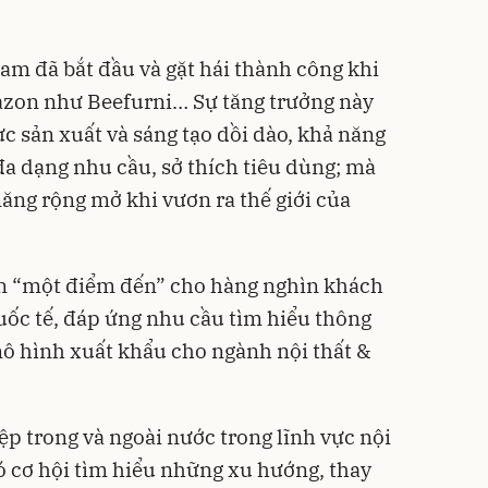
m đã bắt đầu và gặt hái thành công khi
azon như Beefurni… Sự tăng trưởng này
c sản xuất và sáng tạo dồi dào, khả năng
đa dạng nhu cầu, sở thích tiêu dùng; mà
ng rộng mở khi vươn ra thế giới của
n “một điểm đến” cho hàng nghìn khách
ốc tế, đáp ứng nhu cầu tìm hiểu thông
 mô hình xuất khẩu cho ngành nội thất &
ệp trong và ngoài nước trong lĩnh vực nội
có cơ hội tìm hiểu những xu hướng, thay