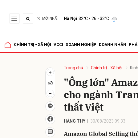
Hà Nội
32°C
/ 26 - 32°C
MỚI NHẤT
Gửi 
CHÍNH TRỊ - XÃ HỘI
VCCI
DOANH NGHIỆP
DOANH NHÂN
PHÁ
Trang chủ
Chính trị - Xã hội
Kinh
"Ông lớn" Amaz
cho ngành Trang
thất Việt
HẰNG THY
30/08/2023 09:33
Amazon Global Selling thúc