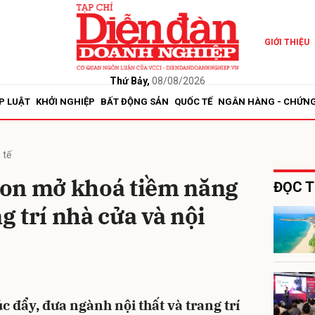
GIỚI THIỆU
bình luận
Thứ Bảy,
08/08/2026
P LUẬT
KHỞI NGHIỆP
BẤT ĐỘNG SẢN
QUỐC TẾ
NGÂN HÀNG - CHỨN
 tế
on mở khoá tiềm năng
ĐỌC T
 trí nhà cửa và nội
Hủy
G
 đẩy, đưa ngành nội thất và trang trí