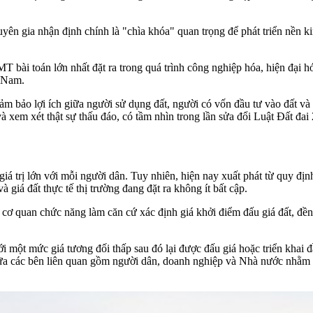
huyên gia nhận định chính là "chìa khóa" quan trọng để phát triển nền k
án lớn nhất đặt ra trong quá trình công nghiệp hóa, hiện đại hóa đ
t Nam.
đảm bảo lợi ích giữa người sử dụng đất, người có vốn đầu tư vào đất v
và xem xét thật sự thấu đáo, có tầm nhìn trong lần sửa đổi
Luật Đất đai
ó giá trị lớn với mỗi người dân. Tuy nhiên, hiện nay xuất phát từ quy đị
giá đất thực tế thị trường đang đặt ra không ít bất cập.
ủa cơ quan chức năng làm căn cứ xác định giá khởi điểm đấu giá đất, 
i một mức giá tương đối thấp sau đó lại được đấu giá hoặc triển khai đầ
h giữa các bên liên quan gồm người dân, doanh nghiệp và Nhà nước nhằm