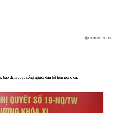
In trang
(Ctr + P)
p, bảo đảm cuộc sống người dân tốt hơn nơi ở cũ.