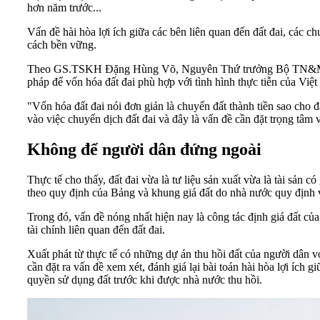
hơn năm trước...
Vấn đề hài hòa lợi ích giữa các bên liên quan đến đất đai, các c
cách bền vững.
Theo GS.TSKH Đặng Hùng Võ, Nguyên Thứ trưởng Bộ TN&MT bài to
pháp để
vốn hóa đất đai
phù hợp với tình hình thực tiễn của Việ
"Vốn hóa đất đai nói đơn giản là chuyển đất thành tiền sao cho 
vào việc chuyển dịch đất đai và đây là vấn đề cần đặt trọng tâm 
Không để người dân đứng ngoài
Thực tế cho thấy, đất đai vừa là tư liệu sản xuất vừa là tài sản c
theo quy định của Bảng và khung giá đất do nhà nước quy định và 
Trong đó, vấn đề nóng nhất hiện nay là công tác định giá đất c
tài chính liên quan đến đất đai.
Xuất phát từ thực tế có những dự án thu hồi đất của người dân vớ
cần đặt ra vấn đề xem xét, đánh giá lại bài toán hài hòa lợi íc
quyền sử dụng đất trước khi được nhà nước thu hồi.