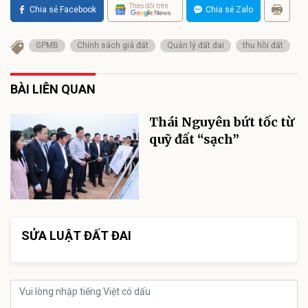
Theo dõi trên
Chia sẻ Facebook
Chia sẻ Zalo
GPMB
Chính sách giá đất
Quản lý đất đai
thu hồi đất
BÀI LIÊN QUAN
Thái Nguyên bứt tốc từ
quỹ đất “sạch”
SỬA LUẬT ĐẤT ĐAI