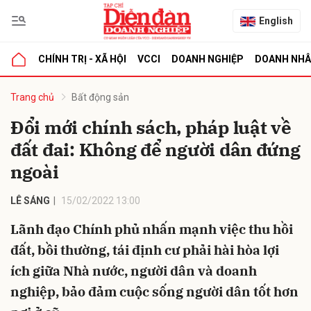
English
CHÍNH TRỊ - XÃ HỘI
VCCI
DOANH NGHIỆP
DOANH NH
bình luận
Trang chủ
Bất động sản
Đổi mới chính sách, pháp luật về
đất đai: Không để người dân đứng
ngoài
LÊ SÁNG
15/02/2022 13:00
Lãnh đạo Chính phủ nhấn mạnh việc thu hồi
Hủy
G
đất, bồi thường, tái định cư phải hài hòa lợi
ích giữa Nhà nước, người dân và doanh
nghiệp, bảo đảm cuộc sống người dân tốt hơn