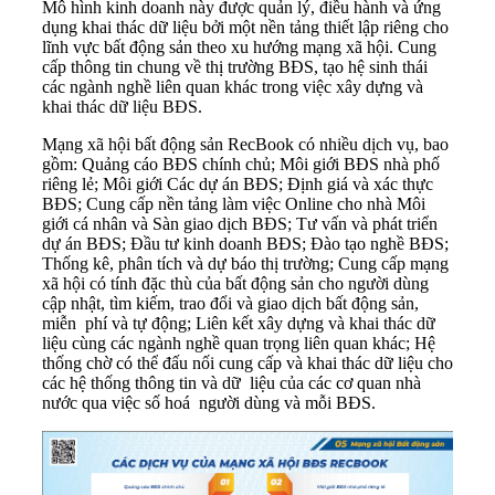
Mô hình kinh doanh này được quản lý, điều hành và ứng
dụng khai thác dữ liệu bởi một nền tảng thiết lập riêng cho
lĩnh vực bất động sản theo xu hướng mạng xã hội. Cung
cấp thông tin chung về thị trường BĐS, tạo hệ sinh thái
các ngành nghề liên quan khác trong việc xây dựng và
khai thác dữ liệu BĐS.
Mạng xã hội bất động sản RecBook có nhiều dịch vụ, bao
gồm: Quảng cáo BĐS chính chủ; Môi giới BĐS nhà phố
riêng lẻ; Môi giới Các dự án BĐS; Định giá và xác thực
BĐS; Cung cấp nền tảng làm việc Online cho nhà Môi
giới cá nhân và Sàn giao dịch BĐS; Tư vấn và phát triển
dự án BĐS; Đầu tư kinh doanh BĐS; Đào tạo nghề BĐS;
Thống kê, phân tích và dự báo thị trường; Cung cấp mạng
xã hội có tính đặc thù của bất động sản cho người dùng
cập nhật, tìm kiếm, trao đổi và giao dịch bất động sản,
miễn phí và tự động; Liên kết xây dựng và khai thác dữ
liệu cùng các ngành nghề quan trọng liên quan khác; Hệ
thống chờ có thể đấu nối cung cấp và khai thác dữ liệu cho
các hệ thống thông tin và dữ liệu của các cơ quan nhà
nước qua việc số hoá người dùng và mỗi BĐS.