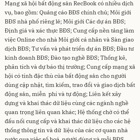
Mạng xã hội bất động sản RecBook có nhiều dịch
vụ, bao gồm: Quảng cáo BĐS chính chủ; Môi giới
BĐS nhà phố riêng lẻ; Môi giới Các dự án BĐS;
Định giá và xác thực BĐS; Cung cấp nền tảng làm
việc Online cho nhà Môi giới cá nhân và Sàn giao
dịch BĐS; Tư vấn và phát triển dự án BĐS; Đầu tư
kinh doanh BĐS; Đào tạo nghề BĐS; Thống kê,
phân tích và dự báo thị trường; Cung cấp mạng xã
hội có tính đặc thù của bất động sản cho người
dùng cập nhật, tìm kiếm, trao đổi và giao dịch bất
động sản, miễn phí và tự động; Liên kết xây
dựng và khai thác dữ liệu cùng các ngành nghề
quan trọng liên quan khác; Hệ thống chờ có thể
đấu nối cung cấp và khai thác dữ liệu cho các hệ
thống thông tin và dữ liệu của các cơ quan nhà
nước qua việc số hoá người dùng và mỗi BĐS.