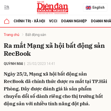
English
CHÍNH TRỊ - XÃ HỘI
VCCI
DOANH NGHIỆP
DOANH NH
bình luận
Trang chủ
Bất động sản
Ra mắt Mạng xã hội bất động sản
RecBook
QUỲNH MAI
25/02/2023 14:41
Ngày 25/2, Mạng xã hội bất động sản
RecBook đã chính thức được ra mắt tại TP.Hải
Hủy
G
Phòng. Đây được đánh giá là sản phẩm
chuyển đổi số dành riêng cho thị trường bất
động sản với nhiều tính năng đột phá.