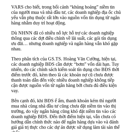
VARS cho biết, trong bối cảnh “khủng hoảng” niềm tin
của người mua và nhà đầu tư, các doanh nghiệp địa ốc chủ
yếu vẫn phụ thuộc rất lớn vào nguồn vốn tín dụng từ ngân
hàng nhằm duy trì hoạt động.
Dù NHNN đã có nhiều nỗ lực hỗ trợ các doanh nghiệp
thông qua các đợt điều chỉnh về lãi suất, các gói tín dụng
ưu đãi… nhưng doanh nghiệp và ngân hàng vẫn khó gặp
nhau.
Theo phân tích của GS.TS. Hoàng Văn Cường, hiện tại,
các doanh nghiệp BĐS cần được “bơm” vốn dài hạn. Tuy
nhiên, do các chính sách kiểm soát tín dụng cho BĐS thời
điểm trước đó, kèm theo là các khoản nợ cũ chưa được
thanh toán dẫn đến việc nhiều doanh nghiệp không tiếp
cận được nguồn vốn từ ngân hàng bởi chưa đủ điều kiện
vay.
Bên cạnh đó, khi BĐS ế ẩm, thanh khoản kém thì người
mua nhà cùng nhà đầu tư cũng chưa đặt niềm tin vào thị
trường, do vậy ngân hàng cũng khó đặt niềm tin vào các
doanh nghiệp BĐS. Đến thời điểm hiện tại, vẫn chưa có
hướng dẫn chính thức nào để ngân hàng dựa vào và đánh
giá giá trị thực cho các dự án được sử dụng làm tài sản thế