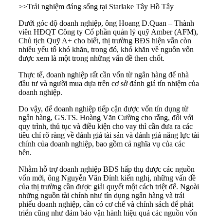
>>
Trải nghiệm đáng sống tại Starlake Tây Hồ Tây
Dưới góc độ doanh nghiệp, ông Hoang D.Quan – Thành
viên HĐQT Công ty Cổ phần quản lý quỹ Amber (AFM),
Chủ tịch Quỹ A+ cho biết, thị trường BĐS hiện vẫn còn
nhiều yếu tố khó khăn, trong đó, khó khăn về nguồn vốn
được xem là một trong những vấn đề then chốt.
Thực tế, doanh nghiệp rất cần vốn từ ngân hàng để nhà
đầu tư và người mua dựa trên cơ sở đánh giá tín nhiệm của
doanh nghiệp.
Do vậy, để doanh nghiệp tiếp cận được vốn tín dụng từ
ngân hàng, GS.TS. Hoàng Văn Cường cho rằng, đối với
quy trình, thủ tục và điều kiện cho vay thì cần đưa ra các
tiêu chí rõ ràng về đánh giá tài sản và đánh giá năng lực tài
chính của doanh nghiệp, bao gồm cả nghĩa vụ của các
bên.
Nhằm hỗ trợ doanh nghiệp BĐS hấp thụ được các
nguồn
vốn
mới, ông Nguyễn Văn Đính kiến nghị, những vấn đề
của thị trường cần được giải quyết một cách triệt để. Ngoài
những nguồn tài chính như tín dụng ngân hàng và trái
phiếu doanh nghiệp, cần có cơ chế và chính sách để phát
triển cũng như đảm bảo vận hành hiệu quả các nguồn vốn