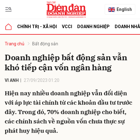
English
CHÍNH TRỊ - XÃ HỘI
VCCI
DOANH NGHIỆP
DOANH NH
bình luận
Trang chủ
Bất động sản
Doanh nghiệp bất động sản vẫn
khó tiếp cận vốn ngân hàng
VI ANH
27/09/2023 01:20
Hiện nay nhiều doanh nghiệp vẫn đối diện
với áp lực tài chính từ các khoản đầu tư trước
Hủy
G
đây. Trong đó, 70% doanh nghiệp cho biết,
các chính sách về nguồn vốn chưa thực sự
phát huy hiệu quả.