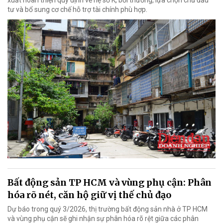
xuất hoàn thiện quy định về hệ số K, bồi thường, lựa chọn chủ đầu
tư và bổ sung cơ chế hỗ trợ tài chính phù hợp.
Bất động sản TP HCM và vùng phụ cận: Phân
hóa rõ nét, căn hộ giữ vị thế chủ đạo
Dự báo trong quý 3/2026, thị trường bất động sản nhà ở TP HCM
và vùng phụ cận sẽ ghi nhận sự phân hóa rõ rệt giữa các phân