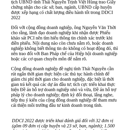
tịch UBND tỉnh Thái Nguyên Trịnh Việt Hùng trao Giấy
chứng nhận cho các sở, ban, ngành, UBND cấp huyện
được xếp hạng có chất lượng điều hành tốt trong DDCI
2022
Đối với cộng đồng doanh nghiệp, ông Nguyễn Văn Thời
cho rằng, lãnh đạo doanh nghiệp khi nhận được Phiếu
khảo sát PCI nên tìm hiểu thông tin chính xác trước khi
điền phiếu. Nội dung nào còn chưa nắm rõ, hoặc doanh
nghiệp không biết thông tin do không có hoạt động đó, thì
nên trao đổi với Ban Pháp chế của Hiệp hội doanh nghiệp
hoặc các cơ quan chuyên môn để nắm rõ.
Cộng đồng doanh nghiệp đề nghị tỉnh Thái Nguyên cần
rút ngắn thời gian thực hiện các thủ tục hành chính để
giảm chi phí thời gian cho doanh nghiệp, đặc biệt là thời
gian trả kết quả các dự án đầu tư; tích cực triển khai thực
hiện Đề án hỗ trợ doanh nghiệp nhỏ và vừa, Đề án hỗ trợ
pháp lý cho doanh nghiệp; định kỳ đối thoại, lắng nghe,
tiếp thu ý kiến của cộng đồng doanh nghiệp để tham mưu
cải thiện môi trường đầu tư kinh doanh trong tỉnh.
DDCI 2022 được triển khai đánh giá đối với 32 đơn vị
(gồm 09 đơn vị cấp huyện và 23 sở, ban, ngành); 1.500