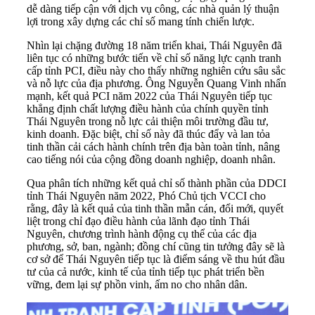
dễ dàng tiếp cận với dịch vụ công, các nhà quản lý thuận
lợi trong xây dựng các chỉ số mang tính chiến lược.
Nhìn lại chặng đường 18 năm triển khai,
Thái Nguyên
đã
liên tục có những bước tiến về chỉ số năng lực cạnh tranh
cấp tỉnh PCI, điều này cho thấy những nghiên cứu sâu sắc
và nỗ lực của địa phương. Ông Nguyễn Quang Vinh nhấn
mạnh, kết quả PCI năm 2022 của Thái Nguyên tiếp tục
khẳng định chất lượng điều hành của chính quyền tỉnh
Thái Nguyên trong nỗ lực cải thiện môi trường đầu tư,
kinh doanh. Đặc biệt, chỉ số này đã thúc đẩy và lan tỏa
tinh thần cải cách hành chính trên địa bàn toàn tỉnh, nâng
cao tiếng nói của cộng đồng doanh nghiệp, doanh nhân.
Qua phân tích những kết quả chỉ số thành phần của DDCI
tỉnh Thái Nguyên năm 2022, Phó Chủ tịch VCCI cho
rằng, đây là kết quả của tinh thần mẫn cán, đổi mới, quyết
liệt trong chỉ đạo điều hành của lãnh đạo tỉnh Thái
Nguyên, chương trình hành động cụ thể của các địa
phương, sở, ban, ngành; đồng chí cũng tin tưởng đây sẽ là
cơ sở để Thái Nguyên tiếp tục là điểm sáng về thu hút đầu
tư của cả nước, kinh tế của tỉnh tiếp tục phát triển bền
vững, đem lại sự phồn vinh, ấm no cho nhân dân.