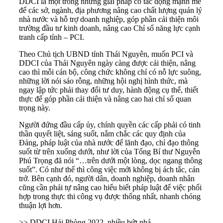
DDCI là một trong những giải pháp có tác động mạnh mẽ
để các sở, ngành, địa phương nâng cao chất lượng quản lý
nhà nước và hỗ trợ doanh nghiệp, góp phần cải thiện môi
trường đầu tư kinh doanh, nâng cao Chỉ số năng lực cạnh
tranh cấp tỉnh – PCI.
Theo Chủ tịch UBND tỉnh Thái Nguyên, muốn
PCI
và
DDCI của Thái Nguyên ngày càng được cải thiện, nâng
cao thì mỗi cán bộ, công chức không chỉ có nỗ lực suông,
những lời nói sáo rỗng, những hội nghị hình thức, mà
ngay lập tức phải thay đổi tư duy, hành động cụ thể, thiết
thực để góp phần cải thiện và nâng cao hai chỉ số quan
trọng này.
Người đứng đầu cấp ủy, chính quyền các cấp phải có tinh
thần quyết liệt, sáng suốt, nắm chắc các quy định của
Đảng, pháp luật của nhà nước để lãnh đạo, chỉ đạo thông
suốt từ trên xuống dưới, như lời của Tổng Bí thư Nguyễn
Phú Trọng đã nói “…trên dưới một lòng, dọc ngang thông
suốt”. Có như thế thì công việc mới không bị ách tắc, cản
trở. Bên cạnh đó, người dân, doanh nghiệp, doanh nhân
cũng cần phải tự nâng cao hiểu biết pháp luật để việc phối
hợp trong thực thi công vụ được thống nhất, nhanh chóng
thuận lợi hơn.
>> DDCI Hải Phòng 2022, nhiều bứt phá