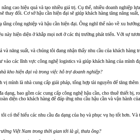
í, nâng cao hiệu quả và tạo nhiều giá trị. Cụ thể, nhiều doanh nghiệp lự
 sẽ thay đổi. Cơ sở hậu cần hiện đại sẽ giúp khách hàng tăng năng suất,
hạ tầng công nghiệp và hậu cần hiện đại. Ông nghĩ thế nào về xu hướng 
 này hiện diện ở khắp mọi nơi ở các thị trường phát triển. Với sự tương
uả và năng suất, và chúng tôi đang nhận thấy nhu cầu của khách hàng t
tư vào các lĩnh vực công nghệ logistics và giúp khách hàng của mình đ
 nhà kho hiện đại và trong việc hỗ trợ doanh nghiệp?
h vị mình là nhà cung cấp giải pháp, tổng hợp tài nguyên để tăng thêm 
dạng, bao gồm các cung cấp công nghệ hậu cần, cho thuê thiết bị, robo
 toàn diện cho khách hàng để đáp ứng nhu cầu hậu cần và vận hành của 
i có thể hiểu các nhu cầu đa dạng của họ và phục vụ họ tốt hơn. Và tô
ường Việt Nam trong thời gian tới là gì, thưa ông?