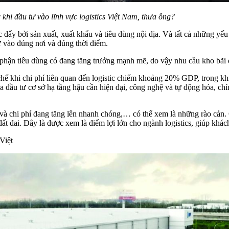
hi đầu tư vào lĩnh vực logistics Việt Nam, thưa ông?
c đẩy bởi sản xuất, xuất khẩu và tiêu dùng nội địa. Và tất cả những yế
tư vào đúng nơi và đúng thời điểm.
 phận tiêu dùng có đang tăng trưởng mạnh mẽ, do vậy nhu cầu kho bãi
chế khi chi phí liên quan đến logistic chiếm khoảng 20% GDP, trong khi
a đầu tư cơ sở hạ tầng hậu cần hiện đại, công nghệ và tự động hóa, ch
i và chi phí đang tăng lên nhanh chóng,… có thể xem là những rào cản. 
 đất đai. Đây là được xem là điểm lợi lớn cho ngành logistics, giúp khác
Việt