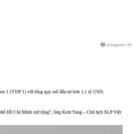
In trang
(Ctr + P)
ners 1 (VDP 1) với tổng quy mô đầu tư hơn 1,1 tỷ USD.
h phố Hồ Chí Minh mở rộng”, ông Kent Yang – Chủ tịch SLP Việt