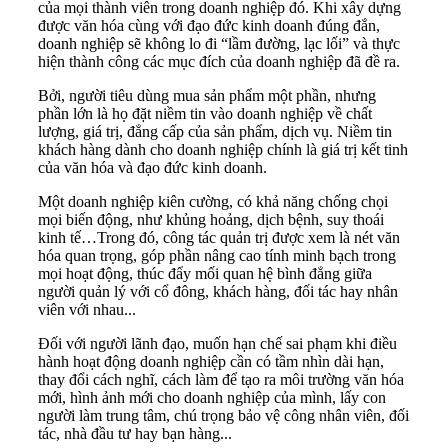
của mọi thành viên trong doanh nghiệp đó. Khi xây dựng
được văn hóa cùng với đạo đức kinh doanh đúng đắn,
doanh nghiệp sẽ không lo đi “lầm đường, lạc lối” và thực
hiện thành công các mục đích của doanh nghiệp đã đề ra.
Bởi, người tiêu dùng mua sản phẩm một phần, nhưng
phần lớn là họ đặt niềm tin vào doanh nghiệp về chất
lượng, giá trị, đẳng cấp của sản phẩm, dịch vụ. Niềm tin
khách hàng dành cho doanh nghiệp chính là giá trị kết tinh
của văn hóa và đạo đức kinh doanh.
Một doanh nghiệp kiên cường, có khả năng chống chọi
mọi biến động, như khủng hoảng, dịch bệnh, suy thoái
kinh tế…Trong đó, công tác quản trị được xem là nét văn
hóa quan trọng, góp phần nâng cao tính minh bạch trong
mọi hoạt động, thúc đẩy mối quan hệ bình đẳng giữa
người quản lý với cổ đông, khách hàng, đối tác hay nhân
viên với nhau...
Đối với người lãnh đạo, muốn hạn chế sai phạm khi điều
hành hoạt động doanh nghiệp cần có tầm nhìn dài hạn,
thay đổi cách nghĩ, cách làm để tạo ra môi trường văn hóa
mới, hình ảnh mới cho doanh nghiệp của mình, lấy con
người làm trung tâm, chú trọng bảo vệ công nhân viên, đối
tác, nhà đầu tư hay bạn hàng...