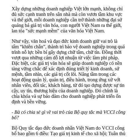
Xây dựng những doanh nghiệp Việt lớn mạnh, không chỉ
đủ sức cạnh tranh trên sân nhà mà còn vươn tầm khu vực
và thế giới, mỗi doanh nghiệp cần trở thành những đại sứ
quảng bá giá trị văn hóa, con người Việt Nam ra thế giới,
lan tỏa "sức mạnh mềm" của văn hóa Việt Nam.
Như vậy, văn hoá và đạo đức kinh doanh giữ vai trò là
tấm “khiên chắn”, thành trì bảo vệ doanh nghiệp trong quá
trình nỗ lực bền bỉ gây dựng chữ tâm, chữ tín. Đồng thời
vượt qua những cám dỗ lợi nhuận từ việc làm phi pháp.
Đặc biệt, các giá trị văn hóa sẽ giúp doanh nghiệp có nền
tảng vững chắc để xác định đúng triết lý kinh doanh, sứ
mệnh, tầm nhìn, các giá trị cốt lõi. Nâng tầm trong các
hoạt động quản lý, quản trị, điều hành, trong ứng xử với
nhân viên, đối tác, khách hàng, từ đó tạo dựng được sự tin
cậy, uy tín, thương hiệu của doanh nghiệp. Đó chính là
chìa khóa và sự bảo đảm cho doanh nghiệp phát triển ổn
định và bền vững.
- Bà có chia sẻ gì về vai trò của Bộ quy tắc mà VCCI công
bố?
Bộ Quy tắc đạo đức doanh nhân Việt Nam do VCCI công
bố bao gồm 6 điều: Tạo giá trị kinh tế cho xã hội; Tuân thủ