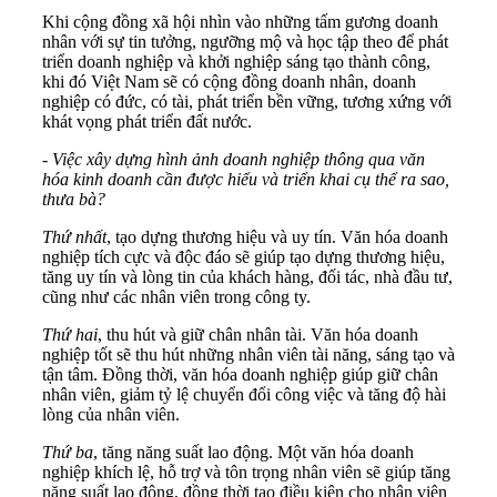
Khi cộng đồng xã hội nhìn vào những tấm gương doanh
nhân với sự tin tưởng, ngưỡng mộ và học tập theo để phát
triển doanh nghiệp và khởi nghiệp sáng tạo thành công,
khi đó Việt Nam sẽ có cộng đồng doanh nhân, doanh
nghiệp có đức, có tài, phát triển bền vững, tương xứng với
khát vọng phát triển đất nước.
- Việc xây dựng hình ảnh doanh nghiệp thông qua văn
hóa kinh doanh cần được hiểu và triển khai cụ thể ra sao,
thưa bà?
Thứ nhất
, tạo dựng thương hiệu và uy tín. Văn hóa doanh
nghiệp tích cực và độc đáo sẽ giúp tạo dựng thương hiệu,
tăng uy tín và lòng tin của khách hàng, đối tác, nhà đầu tư,
cũng như các nhân viên trong công ty.
Thứ hai
, thu hút và giữ chân nhân tài. Văn hóa doanh
nghiệp tốt sẽ thu hút những nhân viên tài năng, sáng tạo và
tận tâm. Đồng thời, văn hóa doanh nghiệp giúp giữ chân
nhân viên, giảm tỷ lệ chuyển đổi công việc và tăng độ hài
lòng của nhân viên.
Thứ ba
, tăng năng suất lao động. Một văn hóa doanh
nghiệp khích lệ, hỗ trợ và tôn trọng nhân viên sẽ giúp tăng
năng suất lao động, đồng thời tạo điều kiện cho nhân viên