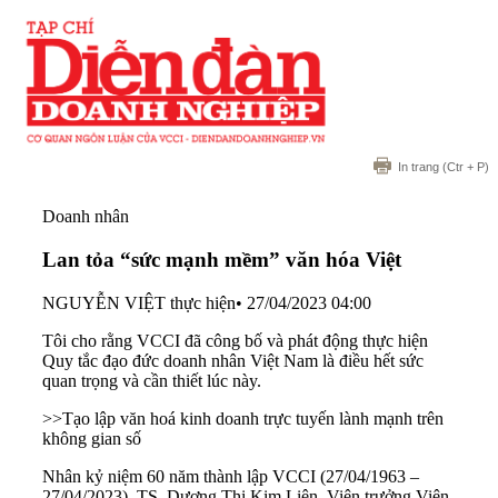
In trang
(Ctr + P)
Doanh nhân
Lan tỏa “sức mạnh mềm” văn hóa Việt
NGUYỄN VIỆT thực hiện
•
27/04/2023 04:00
Tôi cho rằng VCCI đã công bố và phát động thực hiện
Quy tắc đạo đức doanh nhân Việt Nam là điều hết sức
quan trọng và cần thiết lúc này.
>>
Tạo lập văn hoá kinh doanh trực tuyến lành mạnh trên
không gian số
Nhân kỷ niệm 60 năm thành lập VCCI (27/04/1963 –
27/04/2023), TS. Dương Thị Kim Liên, Viện trưởng Viện