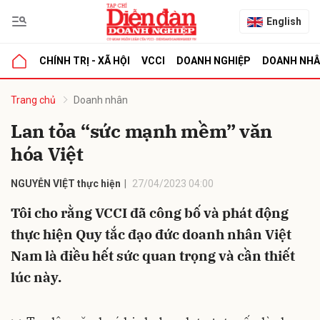
English
CHÍNH TRỊ - XÃ HỘI
VCCI
DOANH NGHIỆP
DOANH NH
bình luận
Trang chủ
Doanh nhân
Lan tỏa “sức mạnh mềm” văn
hóa Việt
NGUYỄN VIỆT thực hiện
27/04/2023 04:00
Tôi cho rằng VCCI đã công bố và phát động
thực hiện Quy tắc đạo đức doanh nhân Việt
Hủy
G
Nam là điều hết sức quan trọng và cần thiết
lúc này.