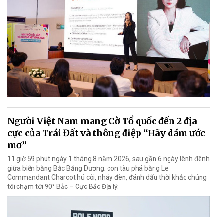
Người Việt Nam mang Cờ Tổ quốc đến 2 địa
cực của Trái Đất và thông điệp “Hãy dám ước
mơ”
11 giờ 59 phút ngày 1 tháng 8 năm 2026, sau gần 6 ngày lênh đênh
giữa biển băng Bắc Băng Dương, con tàu phá băng Le
Commandant Charcot hú còi, nháy đèn, đánh dấu thời khắc chúng
tôi chạm tới 90° Bắc – Cực Bắc Địa lý.