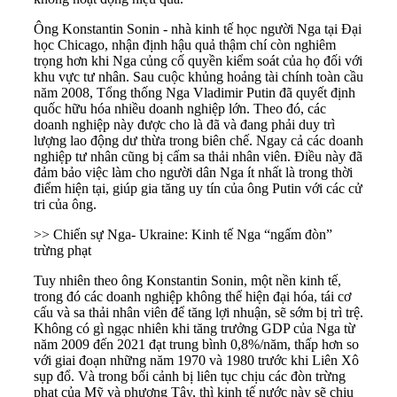
Ông Konstantin Sonin - nhà kinh tế học người Nga tại Đại
học Chicago, nhận định hậu quả thậm chí còn nghiêm
trọng hơn khi Nga củng cố quyền kiểm soát của họ đối với
khu vực tư nhân. Sau cuộc khủng hoảng tài chính toàn cầu
năm 2008, Tổng thống Nga Vladimir Putin đã quyết định
quốc hữu hóa nhiều doanh nghiệp lớn. Theo đó, các
doanh nghiệp này được cho là đã và đang phải duy trì
lượng lao động dư thừa trong biên chế. Ngay cả các doanh
nghiệp tư nhân cũng bị cấm sa thải nhân viên. Điều này đã
đảm bảo việc làm cho người dân Nga ít nhất là trong thời
điểm hiện tại, giúp gia tăng uy tín của ông Putin với các cử
tri của ông.
>> Chiến sự Nga- Ukraine: Kinh tế Nga “ngấm đòn”
trừng phạt
Tuy nhiên theo ông Konstantin Sonin, một nền kinh tế,
trong đó các doanh nghiệp không thể hiện đại hóa, tái cơ
cấu và sa thải nhân viên để tăng lợi nhuận, sẽ sớm bị trì trệ.
Không có gì ngạc nhiên khi tăng trưởng GDP của Nga từ
năm 2009 đến 2021 đạt trung bình 0,8%/năm, thấp hơn so
với giai đoạn những năm 1970 và 1980 trước khi Liên Xô
sụp đổ. Và trong bối cảnh bị liên tục chịu các đòn trừng
phạt của Mỹ và phương Tây, thì kinh tế nước này sẽ chịu