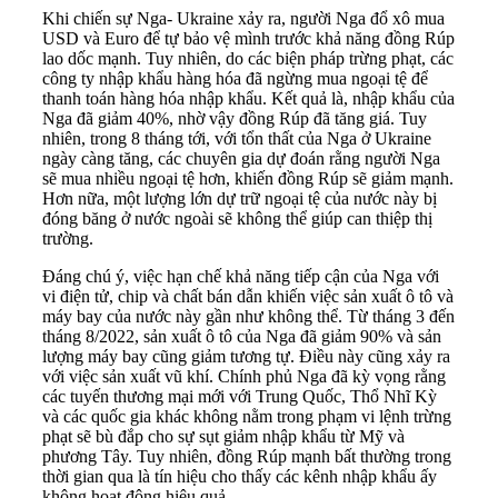
Khi
chiến sự Nga- Ukraine
xảy ra, người Nga đổ xô mua
USD và Euro để tự bảo vệ mình trước khả năng đồng Rúp
lao dốc mạnh. Tuy nhiên, do các biện pháp trừng phạt, các
công ty nhập khẩu hàng hóa đã ngừng mua ngoại tệ để
thanh toán hàng hóa nhập khẩu. Kết quả là, nhập khẩu của
Nga đã giảm 40%, nhờ vậy đồng Rúp đã tăng giá. Tuy
nhiên, trong 8 tháng tới, với tổn thất của Nga ở Ukraine
ngày càng tăng, các chuyên gia dự đoán rằng người Nga
sẽ mua nhiều ngoại tệ hơn, khiến đồng Rúp sẽ giảm mạnh.
Hơn nữa, một lượng lớn dự trữ ngoại tệ của nước này bị
đóng băng ở nước ngoài sẽ không thể giúp can thiệp thị
trường.
Đáng chú ý, việc hạn chế khả năng tiếp cận của Nga với
vi điện tử, chip và chất bán dẫn khiến việc sản xuất ô tô và
máy bay của nước này gần như không thể. Từ tháng 3 đến
tháng 8/2022, sản xuất ô tô của Nga đã giảm 90% và sản
lượng máy bay cũng giảm tương tự. Điều này cũng xảy ra
với việc sản xuất vũ khí. Chính phủ Nga đã kỳ vọng rằng
các tuyến thương mại mới với Trung Quốc, Thổ Nhĩ Kỳ
và các quốc gia khác không nằm trong phạm vi lệnh trừng
phạt sẽ bù đắp cho sự sụt giảm nhập khẩu từ Mỹ và
phương Tây. Tuy nhiên, đồng Rúp mạnh bất thường trong
thời gian qua là tín hiệu cho thấy các kênh nhập khẩu ấy
không hoạt động hiệu quả.