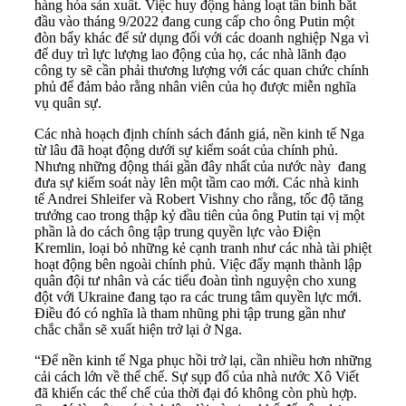
hàng hóa sản xuất. Việc huy động hàng loạt tân binh bắt
đầu vào tháng 9/2022 đang cung cấp cho ông Putin một
đòn bẩy khác để sử dụng đối với các doanh nghiệp Nga vì
để duy trì lực lượng lao động của họ, các nhà lãnh đạo
công ty sẽ cần phải thương lượng với các quan chức chính
phủ để đảm bảo rằng nhân viên của họ được miễn nghĩa
vụ quân sự.
Các nhà hoạch định chính sách đánh giá, nền kinh tế Nga
từ lâu đã hoạt động dưới sự kiểm soát của chính phủ.
Nhưng những động thái gần đây nhất của nước này đang
đưa sự kiểm soát này lên một tầm cao mới. Các nhà kinh
tế Andrei Shleifer và Robert Vishny cho rằng, tốc độ tăng
trưởng cao trong thập kỷ đầu tiên của ông Putin tại vị một
phần là do cách ông tập trung quyền lực vào Điện
Kremlin, loại bỏ những kẻ cạnh tranh như các nhà tài phiệt
hoạt động bên ngoài chính phủ. Việc đẩy mạnh thành lập
quân đội tư nhân và các tiểu đoàn tình nguyện cho xung
đột với Ukraine đang tạo ra các trung tâm quyền lực mới.
Điều đó có nghĩa là tham nhũng phi tập trung gần như
chắc chắn sẽ xuất hiện trở lại ở Nga.
“Để nền kinh tế Nga phục hồi trở lại, cần nhiều hơn những
cải cách lớn về thể chế. Sự sụp đổ của nhà nước Xô Viết
đã khiến các thể chế của thời đại đó không còn phù hợp.