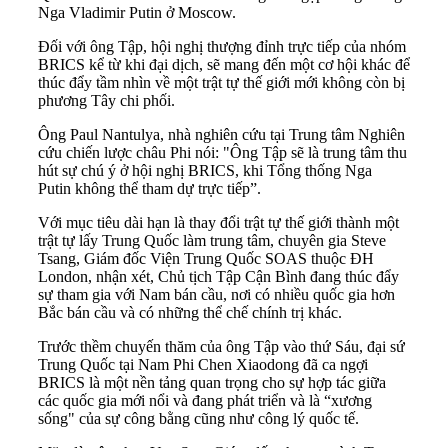
Nga Vladimir Putin ở Moscow.
Đối với ông Tập, hội nghị thượng đỉnh trực tiếp của nhóm
BRICS
kể từ khi đại dịch, sẽ mang đến một cơ hội khác để
thúc đẩy tầm nhìn về một trật tự thế giới mới không còn bị
phương Tây chi phối.
Ông Paul Nantulya, nhà nghiên cứu tại Trung tâm Nghiên
cứu chiến lược châu Phi nói: "Ông Tập sẽ là trung tâm thu
hút sự chú ý ở hội nghị BRICS, khi Tổng thống Nga
Putin không thể tham dự trực tiếp”.
Với mục tiêu dài hạn là thay đổi trật tự thế giới thành một
trật tự lấy Trung Quốc làm trung tâm, chuyên gia Steve
Tsang, Giám đốc Viện Trung Quốc SOAS thuộc ĐH
London, nhận xét, Chủ tịch Tập Cận Bình đang thúc đẩy
sự tham gia với Nam bán cầu, nơi có nhiều quốc gia hơn
Bắc bán cầu và có những thể chế chính trị khác.
Trước thềm chuyến thăm của ông Tập vào thứ Sáu, đại sứ
Trung Quốc tại Nam Phi Chen Xiaodong đã ca ngợi
BRICS là một nền tảng quan trọng cho sự hợp tác giữa
các quốc gia mới nổi và đang phát triển và là “xương
sống" của sự công bằng cũng như công lý quốc tế.