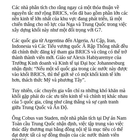
Các nhà phân tích cho rằng ngay cả một thỏa thuận về
nguyên tắc mở rộng BRICS, vốn đã bao gồm phần lớn các
nền kinh tế lớn nhất của khu vực đang phát triển, là một
chiến thắng cho nỗ lực của Nga và Trung Quốc trong việc
xây dựng khối này như một đối trọng với G7.
Các quốc gia từ Argentina đến Algeria, Ai Cập, Iran,
Indonesia và Các Tiểu vương quốc Ả Rập Thống nhất đều
đã chính thức đăng ký tham gia BRICS và cũng có thể trở
thành thành viên mới. Giáo sư Alexis Habiyaremye của
Trường Kinh doanh và Kinh tế tại Đại học Johannesburg
nhận định: “Nếu một số quốc gia trong các nước này được
vào khối BRICS, thì thế giới sẽ có một khối kinh tế lớn
hơn, thách thức Mỹ và phương Tây”.
Tuy nhiên, các chuyên gia vẫn chỉ ra những khó khăn mà
khối gặp phải do các ưu tiên kinh tế và chính trị khác nhau
của 5 quốc gia, cũng như căng thẳng và sự cạnh tranh
giữa Trung Quốc và Ấn Độ.
Ông Cobus van Staden, một nhà phân tích tại Dự án Nam
Toàn cầu Trung Quốc nhận định, việc tập trung vào việc
thúc đẩy thương mại bằng đồng nội tệ là mục tiêu có thể
đạt được tất cả sự đồng thuận của các nước thành viên