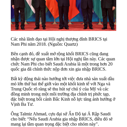
Các nhà lãnh đạo tại Hội nghị thượng đỉnh BRICS tại
Nam Phi năm 2018. (Nguồn: Quartz)
Bên cạnh đó, đề xuất mở rộng khối BRICS cũng đang
nhận được sự quan tâm lớn tại Hội nghị lần này. Các quan
chức Nam Phi cho biết Saudi Arabia là một trong hơn 20
quốc gia đã chính thức nộp đơn xin gia nhập BRICS.
Bất kỳ động thái nào hướng tới việc đưa nhà sản xuất dầu
mỏ lớn thứ hai thế giới vào một khối kinh tế với Nga và
Trung Quốc rõ ràng sẽ thu hút sự chú ý của Mỹ và các
đồng minh trong một môi trường địa chính trị phức tạp,
đặc biệt trong bối cảnh Bắc Kinh nỗ lực tăng ảnh hưởng ở
Vịnh Ba Tư.
Ông Talmiz Ahmad, cựu đại sứ Ấn Độ tại Ả Rập Saudi
cho biết: “Nếu Saudi Arabia gia nhập BRICS, điều đó sẽ
mang lại tầm quan trọng đặc biệt cho nhóm này".