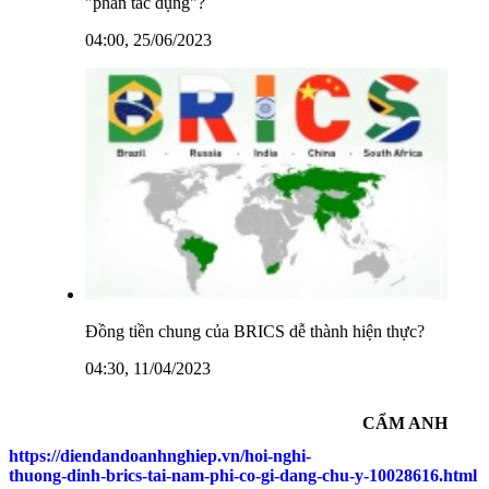
"phản tác dụng"?
04:00, 25/06/2023
Đồng tiền chung của BRICS dễ thành hiện thực?
04:30, 11/04/2023
CẨM ANH
https://diendandoanhnghiep.vn/hoi-nghi-
thuong-dinh-brics-tai-nam-phi-co-gi-dang-chu-y-10028616.html