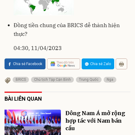
Đồng tiền chung của BRICS dễ thành hiện
thực?
04:30, 11/04/2023
Theo dõi trên
Chia sẻ Facebook
Chia sẻ Zalo
BRICS
Chủ tịch Tập Cận Bình
Trung Quốc
Nga
BÀI LIÊN QUAN
Đông Nam Á mở rộng
hợp tác với Nam bán
cầu