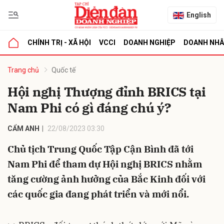
English
CHÍNH TRỊ - XÃ HỘI
VCCI
DOANH NGHIỆP
DOANH NH
bình luận
Trang chủ
Quốc tế
Hội nghị Thượng đỉnh BRICS tại
Nam Phi có gì đáng chú ý?
CẨM ANH
22/08/2023 03:30
Chủ tịch Trung Quốc Tập Cận Bình đã tới
Nam Phi để tham dự Hội nghị BRICS nhằm
Hủy
G
tăng cường ảnh hưởng của Bắc Kinh đối với
các quốc gia đang phát triển và mới nổi.