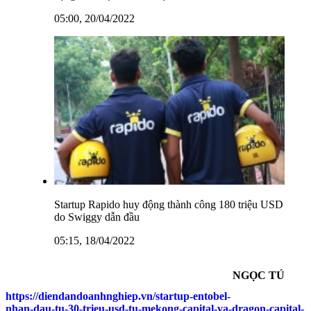
05:00, 20/04/2022
Startup Rapido huy động thành công 180 triệu USD
do Swiggy dẫn đầu
05:15, 18/04/2022
NGỌC TÚ
https://diendandoanhnghiep.vn/startup-entobel-
nhan-dau-tu-30-trieu-usd-tu-mekong-capital-va-dragon-capital-