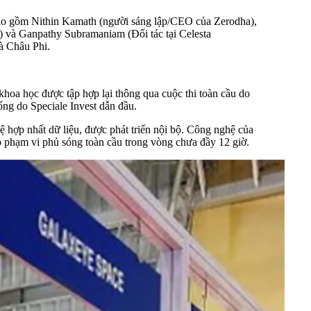
bao gồm Nithin Kamath (người sáng lập/CEO của Zerodha),
) và Ganpathy Subramaniam (Đối tác tại Celesta
à Châu Phi.
hoa học được tập hợp lại thông qua cuộc thi toàn cầu do
ống do Speciale Invest dẫn đầu.
 hợp nhất dữ liệu, được phát triển nội bộ. Công nghệ của
p phạm vi phủ sóng toàn cầu trong vòng chưa đầy 12 giờ.