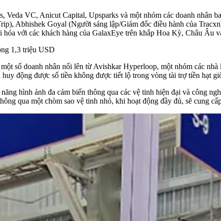
res, Veda VC, Anicut Capital, Upsparks và một nhóm các doanh nhân 
rip), Abhishek Goyal (Người sáng lập/Giám đốc điều hành của Tracxn
ại hóa với các khách hàng của GalaxEye trên khắp Hoa Kỳ, Châu Âu v
ông 1,3 triệu USD
 một số doanh nhân nổi lên từ Avishkar Hyperloop, một nhóm các nhà k
uy động được số tiền không được tiết lộ trong vòng tài trợ tiền hạt gi
năng hình ảnh đa cảm biến thông qua các vệ tinh hiện đại và công nghệ
thông qua một chòm sao vệ tinh nhỏ, khi hoạt động đầy đủ, sẽ cung cấ