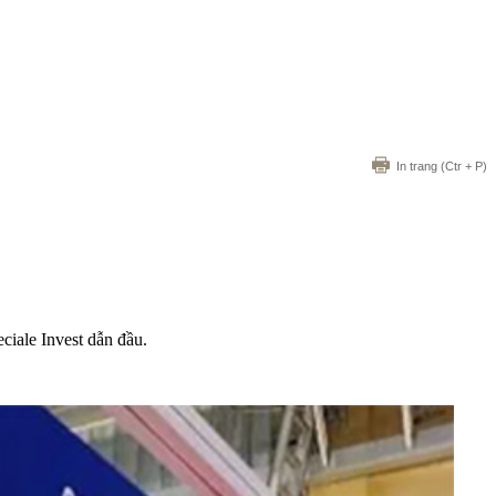
In trang
(Ctr + P)
iale Invest dẫn đầu.