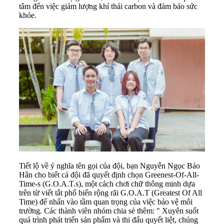
tâm đến việc giảm lượng khí thải carbon và đảm bảo sức
khỏe.
Tiết lộ về ý nghĩa tên gọi của đội, bạn Nguyễn Ngọc Bảo
Hân cho biết cả đội đã quyết định chọn Greenest-Of-All-
Time-s (G.O.A.T.s), một cách chơi chữ thông minh dựa
trên từ viết tắt phổ biến rộng rãi G.O.A.T (Greatest Of All
Time) đế nhấn vào tầm quan trọng của việc bảo vệ môi
trường. Các thành viên nhóm chia sẻ thêm: " Xuyên suốt
quá trình phát triển sản phẩm và thi đấu quyết liệt, chúng