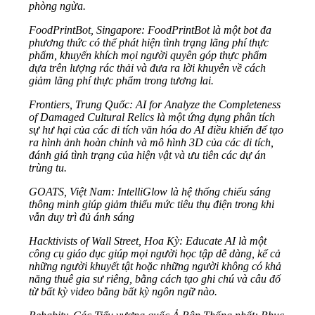
phòng ngừa.
FoodPrintBot, Singapore: FoodPrintBot là một bot đa
phương thức có thể phát hiện tình trạng lãng phí thực
phẩm, khuyến khích mọi người quyên góp thực phẩm
dựa trên lượng rác thải và đưa ra lời khuyên về cách
giảm lãng phí thực phẩm trong tương lai.
Frontiers, Trung Quốc: AI for Analyze the Completeness
of Damaged Cultural Relics là một ứng dụng phân tích
sự hư hại của các di tích văn hóa do AI điều khiển để tạo
ra hình ảnh hoàn chỉnh và mô hình 3D của các di tích,
đánh giá tình trạng của hiện vật và ưu tiên các dự án
trùng tu.
GOATS, Việt Nam: IntelliGlow là hệ thống chiếu sáng
thông minh giúp giảm thiểu mức tiêu thụ điện trong khi
vẫn duy trì đủ ánh sáng
Hacktivists of Wall Street, Hoa Kỳ: Educate AI là một
công cụ giáo dục giúp mọi người học tập dễ dàng, kể cả
những người khuyết tật hoặc những người không có khả
năng thuê gia sư riêng, bằng cách tạo ghi chú và câu đố
từ bất kỳ video bằng bất kỳ ngôn ngữ nào.