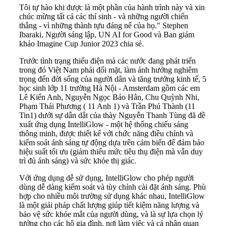
Tôi tự hào khi được là một phần của hành trình này và xin
chúc mừng tất cả các thí sinh - và những người chiến
thắng - vì những thành tựu đáng nể của họ." Stephen
Ibaraki, Người sáng lập, UN AI for Good và Ban giám
khảo Imagine Cup Junior 2023 chia sẻ.
Trước tình trạng thiếu điện mà các nước đang phát triển
trong đó
Việt Nam
phải đối mặt, làm ảnh hưởng nghiêm
trọng đến đời sống của người dân và tăng trưởng kinh tế, 5
học sinh lớp 11 trường Hà Nội - Amsterdam gồm các em
Lê Kiến Anh, Nguyễn Ngọc Bảo Hân, Chu Quỳnh Nhi,
Phạm Thái Phương ( 11 Anh 1) và Trần Phú Thành (11
Tin1) dưới sự dẫn dắt của thày Nguyễn Thanh Tùng đã đề
xuất ứng dụng IntelliGlow - một hệ thống chiếu sáng
thông minh, được thiết kế với chức năng điều chỉnh và
kiểm soát ánh sáng tự động dựa trên cảm biến để đảm bảo
hiệu suất tối ưu (giảm thiểu mức tiêu thụ điện mà vẫn duy
trì đủ ánh sáng) và sức khỏe thị giác.
Với ứng dụng dễ sử dụng, IntelliGlow cho phép người
dùng dễ dàng kiểm soát và tùy chỉnh cài đặt ánh sáng. Phù
hợp cho nhiều môi trường sử dụng khác nhau, IntelliGlow
là một giải pháp chất lượng giúp tiết kiệm năng lượng và
bảo vệ sức khỏe mắt của người dùng, và là sự lựa chọn lý
tưởng cho các hộ gia đình, nơi làm việc và cá nhân quan