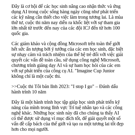
Đây là cơ hội để các học sinh nâng cao nhận thức và ứng
dụng AI trong cuộc sống hàng ngày cũng như phát triển
các kỹ năng cần thiết cho việc làm trong tương lai. Là mùa
thứ tư, cuộc thi năm nay diễn ra khốc liệt với sự tham gia
lớn nhất từ trước đến nay của các đội ICJ đến từ hơn 100
quốc gia.
Các giám khảo và cộng đồng
Microsoft trên toàn thế giới
hết sức ấn tượng bởi ý tưởng của các em học sinh, đặc biệt
sự nhạy cảm và trách nhiệm của thế hệ trẻ đối với việc giải
quyết các vấn đề toàn cầu, sử dụng công nghệ Microsoft,
chương trình giảng dạy AI và sự ham học hỏi của các em
với sự phát triển của công cụ AI. "Imagine Cup Junior
không chỉ là một cuộc thi.
>>
Cuộc thi Tôi bản lĩnh 2023: "I stop I go" – Đánh dấu
hành trình 10 năm
Đây là một hành trình học tập giúp học sinh phát triển kỹ
năng của mình trong lĩnh vực Trí tuệ nhân tạo và các công
nghệ khác. Những học sinh này đã cho chúng ta thấy AI
có thể được sử dụng vì mục đích tốt, để giải quyết một số
vấn đề cấp bách của thế giới và tạo ra một tương lai tốt đẹp
hơn cho mọi người.