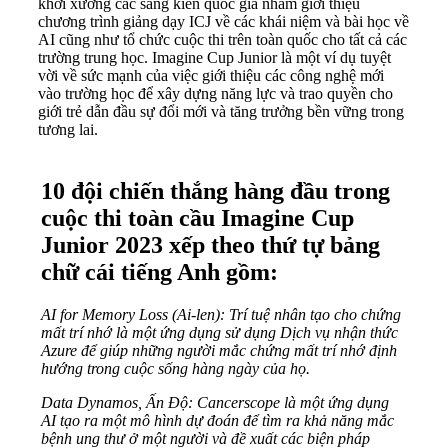
khởi xướng các sáng kiến quốc gia nhằm giới thiệu
chương trình giảng dạy ICJ về các khái niệm và bài học về
AI cũng như tổ chức cuộc thi trên toàn quốc cho tất cả các
trường trung học. Imagine Cup Junior là một ví dụ tuyệt
vời về sức mạnh của việc giới thiệu các công nghệ mới
vào trường học để xây dựng năng lực và trao quyền cho
giới trẻ dẫn đầu sự đổi mới và tăng trưởng bền vững trong
tương lai.
10 đội chiến thắng hàng đầu trong
cuộc thi toàn cầu Imagine Cup
Junior 2023 xếp theo thứ tự bảng
chữ cái tiếng Anh gồm:
AI for Memory Loss (Ai-len): Trí tuệ nhân tạo cho chứng
mất trí nhớ là một ứng dụng sử dụng Dịch vụ nhận thức
Azure để giúp những người mắc chứng mất trí nhớ định
hướng trong cuộc sống hàng ngày của họ.
Data Dynamos, Ấn Độ: Cancerscope là một ứng dụng
AI tạo ra một mô hình dự đoán để tìm ra khả năng mắc
bệnh ung thư ở một người và đề xuất các biện pháp