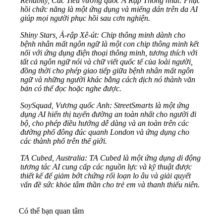
Rehabity, Các Tiểu vương quốc Ả Rập Thống nhất: Phục
hồi chức năng là một ứng dụng và miếng dán trên da AI
giúp mọi người phục hồi sau cơn nghiện.
Shiny Stars, Ả-rập Xê-út: Chip thông minh dành cho
bệnh nhân mất ngôn ngữ là một con chip thông minh kết
nối với ứng dụng điện thoại thông minh, tương thích với
tất cả ngôn ngữ nói và chữ viết quốc tế của loài người,
đồng thời cho phép giao tiếp giữa bệnh nhân mất ngôn
ngữ và những người khác bằng cách dịch nó thành văn
bản có thể đọc hoặc nghe được.
SoySquad, Vương quốc Anh: StreetSmarts là một ứng
dụng AI hiển thị tuyến đường an toàn nhất cho người đi
bộ, cho phép điều hướng dễ dàng và an toàn trên các
đường phố đông đúc quanh London và ứng dụng cho
các thành phố trên thế giới.
TA Cubed, Australia: TA Cubed là một ứng dụng di động
tương tác AI cung cấp các nguồn lực và kỹ thuật được
thiết kế để giảm bớt chứng rối loạn lo âu và giải quyết
vấn đề sức khỏe tâm thần cho trẻ em và thanh thiếu niên.
Có thể bạn quan tâm