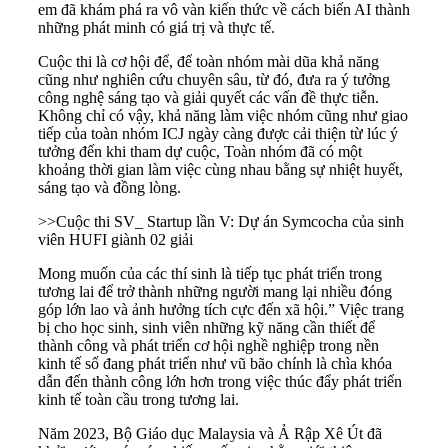
em đã khám phá ra vô vàn kiến thức về cách biến AI thành
những phát minh có giá trị và thực tế.
Cuộc thi là cơ hội để, để toàn nhóm mài dũa khả năng
cũng như nghiên cứu chuyên sâu, từ đó, đưa ra ý tưởng
công nghệ sáng tạo và giải quyết các vấn đề thực tiễn.
Không chỉ có vậy, khả năng làm việc nhóm cũng như giao
tiếp của toàn nhóm ICJ ngày càng được cải thiện từ lúc ý
tưởng đến khi tham dự cuộc, Toàn nhóm đã có một
khoảng thời gian làm việc cùng nhau bằng sự nhiệt huyết,
sáng tạo và đồng lòng.
>>
Cuộc thi SV_ Startup lần V: Dự án Symcocha của sinh
viên HUFI giành 02 giải
Mong muốn của các thí sinh là tiếp tục phát triển trong
tương lai để trở thành những người mang lại nhiều đóng
góp lớn lao và ảnh hưởng tích cực đến xã hội.” Việc trang
bị cho học sinh, sinh viên những kỹ năng cần thiết để
thành công và phát triển cơ hội nghề nghiệp trong nền
kinh tế số đang phát triển như vũ bão chính là chìa khóa
dẫn đến thành công lớn hơn trong việc thúc đẩy phát triển
kinh tế toàn cầu trong tương lai.
Năm 2023, Bộ Giáo dục Malaysia và Ả Rập Xê Út đã