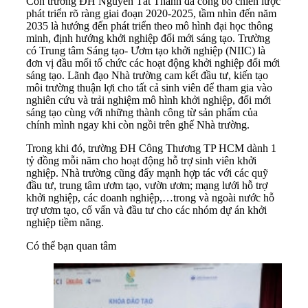
Còn trường ĐH Nguyễn Tất Thành đã công bố chiến lược
phát triển rõ ràng giai đoạn 2020-2025, tầm nhìn đến năm
2035 là hướng đến phát triển theo mô hình đại học thông
minh, định hướng khởi nghiệp đổi mới sáng tạo. Trường
có Trung tâm Sáng tạo- Ươm tạo khởi nghiệp (NIIC) là
đơn vị đầu mối tổ chức các hoạt động khởi nghiệp đổi mới
sáng tạo. Lãnh đạo Nhà trường cam kết đầu tư, kiến tạo
môi trường thuận lợi cho tất cả sinh viên để tham gia vào
nghiên cứu và trải nghiệm mô hình khởi nghiệp, đổi mới
sáng tạo cùng với những thành công từ sản phẩm của
chính mình ngay khi còn ngồi trên ghế Nhà trường.
Trong khi đó, trường ĐH Công Thương TP HCM dành 1
tỷ đồng mỗi năm cho hoạt động hỗ trợ sinh viên khởi
nghiệp. Nhà trường cũng đẩy mạnh hợp tác với các quỹ
đầu tư, trung tâm ươm tạo, vườn ươm; mạng lưới hỗ trợ
khởi nghiệp, các doanh nghiệp,…trong và ngoài nước hỗ
trợ ươm tạo, cố vấn và đầu tư cho các nhóm dự án khởi
nghiệp tiềm năng.
Có thể bạn quan tâm