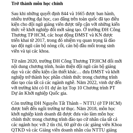
Trở thành môn học chính
Sau khi những quyết định 844 và 1665 được ban hành,
nhiều trường đại học, cao đẳng trên toàn quốc đã tạo điều
kiện cho đội ngũ giảng viên được tiếp cận với những kiến
thức về khởi nghiệp đổi mới sáng tạo. Ở trường ĐH Công
Thương TP HCM, các hoạt động ĐMST và KN được
triển khai từ 2017, trong đó nhiệm vụ quan trọng là đào
tạo đội ngũ cán bộ nòng cốt, cán bộ đầu mối trong sinh
viên và tại các khoa.
Từ năm 2020, trường ĐH Công Thương TP.HCM đổi mới
nội dung chương trình, hoàn thiện đội ngũ cán bộ giảng
dạy và các điều kiện cần thiết khác… đưa ĐMST và khởi
nghiệp trở thành học phần chính thức trong chương trình
đào tạo của tất cả các ngành nghề. Năm 2022, vinh dự đến
với trường khi có 01 dự án lọt Top 10 Chương trình PT
Dự án Khởi nghiệp Quốc gia.
Còn trường ĐH Nguyễn Tất Thành – NTTU (ở TP HCM)
được biết đến ngôi trường tư thục. Năm 2018, môn học
khởi nghiệp kinh doanh đã được đưa vào làm môn học
chính thức trong chương trình đào tạo cử nhân của tất cả
các ngành học với 2 tín chỉ, 60 giờ do các giảng viên Khoa
QTKD và các Giảng viên doanh nhân của NTTU giảng