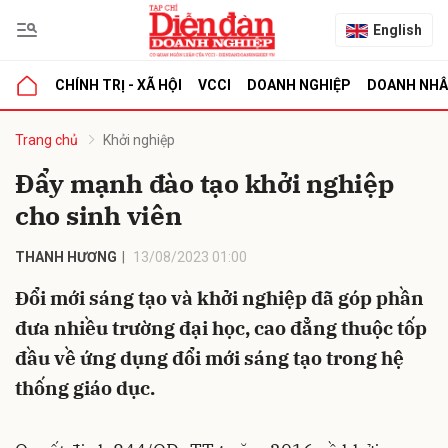
English
CHÍNH TRỊ - XÃ HỘI
VCCI
DOANH NGHIỆP
DOANH NH
bình luận
Trang chủ
Khởi nghiệp
Đẩy mạnh đào tạo khởi nghiệp
cho sinh viên
THANH HƯƠNG
13/08/2023 01:00
Đổi mới sáng tạo và khởi nghiệp đã góp phần
đưa nhiều trường đại học, cao đẳng thuộc tốp
Hủy
G
đầu về ứng dụng đổi mới sáng tạo trong hệ
thống giáo dục.