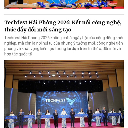
Techfest Hải Phòng 2026: Kết nối công nghệ,
thúc đẩy đổi mới sáng tạo
Techfest Hải Phòng 2026 không chỉ là ngày hội của cộng đồng khởi
nghiệp, mà còn là nơi hội tụ của những ý tưởng mới, công nghệ tiên
phong và khát vọng kiến tạo tương lai dựa trên tri thức, đổi mới và
hợp tác quốc tế.