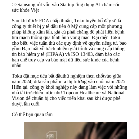
>>
Samsung rót vốn vào Startup ứng dụng AI chăm sóc
sức khỏe Việt
Sau khi được FDA chấp thuận, Toku tuyên bố đây sẽ là
công ty thiết bị y tế đầu tiên ở Mỹ cung cấp một phương
pháp không xâm lấn, giá cả phải chăng để phát hiện bệnh
tim mạch thông qua hình ảnh võng mạc. Đại diện Toku
cho biết, việc tuân thủ các quy định về quyền riêng tư, bao
gồm Đạo luật về trách nhiệm giải trình và cung cấp thông
tin bảo hiểm y tế (HIPAA) và ISO 13483, đảm bảo các
hạn chế truy cập và bảo mật dữ liệu sức khỏe của bệnh
nhân.
Toku đặt mục tiêu bắt đầuthử nghiệm then chốtvào giữa
năm 2024, đưa sản phẩm ra thị trường vào cuối năm 2025.
Hiện tại, công ty khởi nghiệp này đang làm việc với những
nhà tài trợ chiến lược như Topcon Healthcare và National
Vision để chuẩn bị cho việc triển khai sau khi được phê
duyệt lần cuối.
Có thể bạn quan tâm