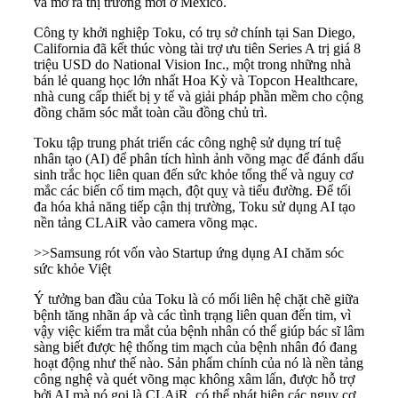
và mở ra thị trường mới ở Mexico.
Công ty khởi nghiệp Toku, có trụ sở chính tại San Diego,
California đã kết thúc vòng tài trợ ưu tiên Series A trị giá 8
triệu USD do National Vision Inc., một trong những nhà
bán lẻ quang học lớn nhất Hoa Kỳ và Topcon Healthcare,
nhà cung cấp thiết bị y tế và giải pháp phần mềm cho cộng
đồng chăm sóc mắt toàn cầu đồng chủ trì.
Toku tập trung phát triển các công nghệ sử dụng trí tuệ
nhân tạo (AI) để phân tích hình ảnh võng mạc để đánh dấu
sinh trắc học liên quan đến sức khỏe tổng thể và nguy cơ
mắc các biến cố tim mạch, đột quỵ và tiểu đường. Để tối
đa hóa khả năng tiếp cận thị trường, Toku sử dụng AI tạo
nền tảng CLAiR vào camera võng mạc.
>>
Samsung rót vốn vào Startup ứng dụng AI chăm sóc
sức khỏe Việt
Ý tưởng ban đầu của Toku là có mối liên hệ chặt chẽ giữa
bệnh tăng nhãn áp và các tình trạng liên quan đến tim, vì
vậy việc kiểm tra mắt của bệnh nhân có thể giúp bác sĩ lâm
sàng biết được hệ thống tim mạch của bệnh nhân đó đang
hoạt động như thế nào. Sản phẩm chính của nó là nền tảng
công nghệ và quét võng mạc không xâm lấn, được hỗ trợ
bởi AI mà nó gọi là CLAiR, có thể phát hiện các nguy cơ