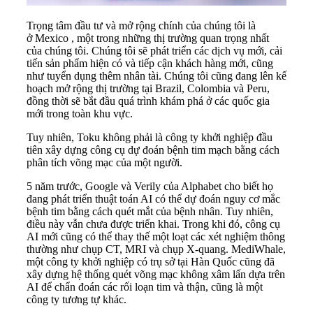
Trọng tâm đầu tư và mở rộng chính của chúng tôi là
ở Mexico , một trong những thị trường quan trọng nhất
của chúng tôi. Chúng tôi sẽ phát triển các dịch vụ mới, cải
tiến sản phẩm hiện có và tiếp cận khách hàng mới, cũng
như tuyển dụng thêm nhân tài. Chúng tôi cũng đang lên kế
hoạch mở rộng thị trường tại Brazil, Colombia và Peru,
đồng thời sẽ bắt đầu quá trình khám phá ở các quốc gia
mới trong toàn khu vực.
Tuy nhiên, Toku không phải là công ty khởi nghiệp đầu
tiên xây dựng công cụ dự đoán bệnh tim mạch bằng cách
phân tích võng mạc của một người.
5 năm trước, Google và Verily của Alphabet cho biết họ
đang phát triển thuật toán AI có thể dự đoán nguy cơ mắc
bệnh tim bằng cách quét mắt của bệnh nhân. Tuy nhiên,
điều này vẫn chưa được triển khai. Trong khi đó, công cụ
AI mới cũng có thể thay thế một loạt các xét nghiệm thông
thường như chụp CT, MRI và chụp X-quang. MediWhale,
một công ty khởi nghiệp có trụ sở tại Hàn Quốc cũng đã
xây dựng hệ thống quét võng mạc không xâm lấn dựa trên
AI để chẩn đoán các rối loạn tim và thận, cũng là một
công ty tương tự khác.