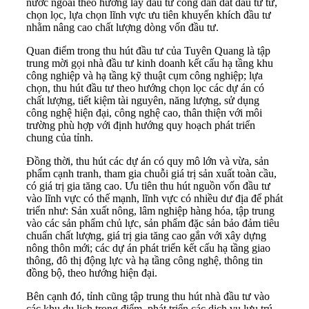
nước ngoài theo hướng lấy
đầu tư công
dẫn dắt đầu tư tư,
chọn lọc, lựa chọn lĩnh vực ưu tiên khuyến khích đầu tư
nhằm nâng cao chất lượng dòng vốn đầu tư.
Quan điểm trong thu hút đầu tư của Tuyên Quang là tập
trung mời gọi nhà đầu tư kinh doanh kết cấu hạ tầng khu
công nghiệp và hạ tầng kỹ thuật cụm công nghiệp; lựa
chọn, thu hút đầu tư theo hướng chọn lọc các dự án có
chất lượng, tiết kiệm tài nguyên, năng lượng, sử dụng
công nghệ hiện đại, công nghệ cao, thân thiện với môi
trường phù hợp với định hướng quy hoạch phát triển
chung của tỉnh.
Đồng thời, thu hút các dự án có quy mô lớn và vừa, sản
phẩm cạnh tranh, tham gia chuỗi giá trị sản xuất toàn cầu,
có giá trị gia tăng cao. Ưu tiên thu hút nguồn vốn đầu tư
vào lĩnh vực có thế mạnh, lĩnh vực có nhiều dư địa để phát
triển như: Sản xuất nông, lâm nghiệp hàng hóa, tập trung
vào các sản phẩm chủ lực, sản phẩm đặc sản bảo đảm tiêu
chuẩn chất lượng, giá trị gia tăng cao gắn với xây dựng
nông thôn mới; các dự án phát triển kết cấu hạ tầng giao
thông, đô thị động lực và hạ tầng công nghệ, thông tin
đồng bộ, theo hướng hiện đại.
Bên cạnh đó, tỉnh cũng tập trung thu hút nhà đầu tư vào
các khu du lịch trọng điểm, phát triển các dịch vụ lưu trú,