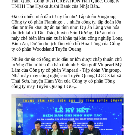
Hàn Quốc, Công ty ATCREATION Hàn Quốc, Công ty
TNHH The Hyaku Jushi Bank của Nhật Bản...
Đã có nhiều
nhà đầu tư
uy tín như Tập đoàn Vingroup,
Công ty cổ phần Flamingo,… nhiều công ty, tập đoàn lớn
đầu tư triển khai dự án tại tỉnh như: Dự án Làng văn hóa
du lịch tại xã Tân Trào, huyện Sơn Dương, Dự án nhà
máy chế biến lâm sản xuất khẩu tại khu công nghiệp Long
Bình An, Dự án du lịch lâm viên hồ Hoa Lũng của Công
ty cổ phần Woodsland Tuyên Quang.
Nhiều dự án có tổng mức đầu tư lớn được chấp thuận chủ
trương đầu tư trên địa bàn tỉnh như: Sân golf Vinpearl Mỹ
Lâm của Công ty cổ phần Vinpearl - Tập đoàn Vingroup,
Nhà máy may công nghệ cao Tuyên Quang LGG 3 tại xã
Thái Sơn, huyện Hàm Yên của Công ty cổ phần Tổng
công ty may Tuyên Quang LGG,...