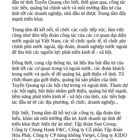
đầu tư tỉnh Tuyên Quang cho biết, thời gian qua, công tác
xúc tiến, quảng bá chính sách và môi trường đầu tư của
tỉnh tới các doanh nghiệp, nhà đầu tư được Trung tâm đẩy
mạnh triển khai.
Trung tâm đã kết nối, tổ chức các cuộc tiếp xúc, làm việc
cũng như đón tiếp đoàn công tác của các cơ quan đại diện
nước ngoài tại Việt Nam, các tổ chức quốc tế, tổ chức phi
chính phủ nước ngoài, tập đoàn, doanh nghiệp nước ngoài
để thu hút các nguồn lực phát triển kinh tế - xã hội.
Đồng thời, cung cấp thông tin, tài liệu thu hút đầu tư của
tỉnh tới các cơ quan trong và ngoài nước, các đoàn khách
trong nước và quốc tế để quảng bá, giới thiệu về tỉnh. Tổ
chức/tham gia giới thiệu, quảng bá sản phẩm của tỉnh
Tuyên Quang tại các hội chợ trong và ngoài tỉnh. Tham dự
các hội nghị, hội thảo nhằm giới thiệu, quảng bá thế mạnh,
tiềm năng phát triển kinh tế - xã hội của tỉnh, xúc tiến hợp
tác đầu tư từ các địa phương, tổ chức, doanh nghiệp...
Đặc biệt, Trung tâm đã hỗ trợ các công ty, tập đoàn tìm
hiểu, khảo sát
môi trường đầu tư
, kinh doanh tại tỉnh để
triển khai thực hiện dự án như: Tập đoàn Sun Group,
Công ty Chung Hank F&C, Công ty Cổ phần Tập đoàn
Hòa Phát, Công ty CP hàng không Vietjet, Công ty KIDO